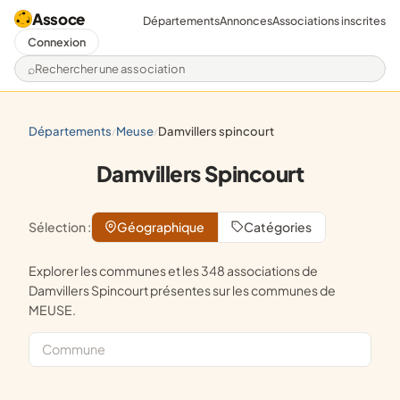
Assoce
Départements
Annonces
Associations inscrites
Connexion
Rechercher une association
départements
meuse
damvillers spincourt
/
/
Damvillers Spincourt
Sélection :
Géographique
Catégories
Explorer les communes et les 348 associations de
Damvillers Spincourt présentes sur les communes de
MEUSE.