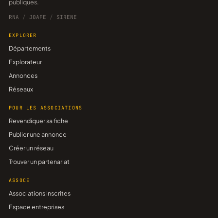
publiques.
RNA
/
JOAFE
/
SIRENE
EXPLORER
Départements
Explorateur
Annonces
Réseaux
POUR LES ASSOCIATIONS
Revendiquer sa fiche
Publier une annonce
Créer un réseau
Trouver un partenariat
ASSOCE
Associations inscrites
Espace entreprises