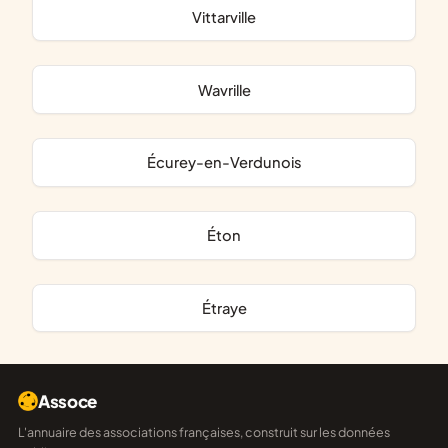
Vittarville
Wavrille
Écurey-en-Verdunois
Éton
Étraye
Assoce
L'annuaire des associations françaises, construit sur les données