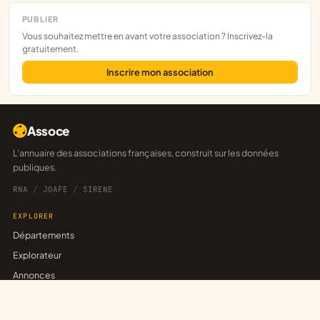
PUBLIER
Vous souhaitez mettre en avant votre association ? Inscrivez-la
gratuitement.
Inscrire mon association
Assoce
L'annuaire des associations françaises, construit sur les données
publiques.
RNA
/
JOAFE
/
SIRENE
EXPLORER
Départements
Explorateur
Annonces
Réseaux