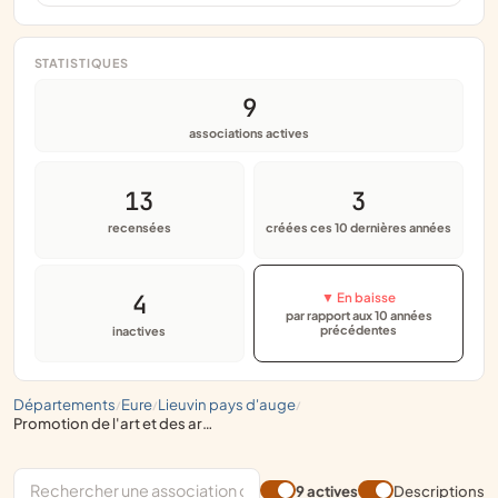
STATISTIQUES
9
associations actives
13
3
recensées
créées ces 10 dernières années
4
▼ En baisse
par rapport aux 10 années
précédentes
inactives
départements
eure
lieuvin pays d'auge
/
/
/
promotion de l'art et des artistes
9 actives
Descriptions