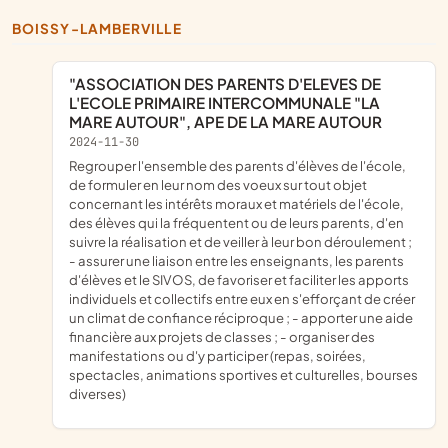
BOISSY-LAMBERVILLE
"ASSOCIATION DES PARENTS D'ELEVES DE
L'ECOLE PRIMAIRE INTERCOMMUNALE "LA
MARE AUTOUR", APE DE LA MARE AUTOUR
2024-11-30
regrouper l'ensemble des parents d'élèves de l'école,
de formuler en leur nom des voeux sur tout objet
concernant les intérêts moraux et matériels de l'école,
des élèves qui la fréquentent ou de leurs parents, d'en
suivre la réalisation et de veiller à leur bon déroulement ;
- assurer une liaison entre les enseignants, les parents
d'élèves et le SIVOS, de favoriser et faciliter les apports
individuels et collectifs entre eux en s'efforçant de créer
un climat de confiance réciproque ; - apporter une aide
financière aux projets de classes ; - organiser des
manifestations ou d'y participer (repas, soirées,
spectacles, animations sportives et culturelles, bourses
diverses)