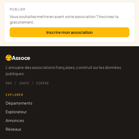
PUBLIER
Vous souhaitez mettre en avant votre association ? Inscrivez-la
gratuitement.
Inscrire mon association
Assoce
L'annuaire des associations françaises, construit sur les données
publiques.
RNA
/
JOAFE
/
SIRENE
EXPLORER
Départements
Explorateur
Annonces
Réseaux