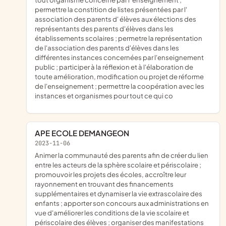
permettre la constition de listes présentées par l'
association des parents d' élèves aux élections des
représentants des parents d'élèves dans les
établissements scolaires ; permetre la représentation
de l'association des parents d'élèves dans les
différentes instances concernées par l'enseignement
public ; participer à la réflexion et à l'élaboration de
toute amélioration, modification ou projet de réforme
de l'enseignement ; permettre la coopération avec les
instances et organismes pour tout ce qui co
APE ECOLE DEMANGEON
2023-11-06
animer la communauté des parents afin de créer du lien
entre les acteurs de la sphère scolaire et périscolaire ;
promouvoir les projets des écoles, accroître leur
rayonnement en trouvant des financements
supplémentaires et dynamiser la vie extrascolaire des
enfants ; apporter son concours aux administrations en
vue d'améliorer les conditions de la vie scolaire et
périscolaire des élèves ; organiser des manifestations