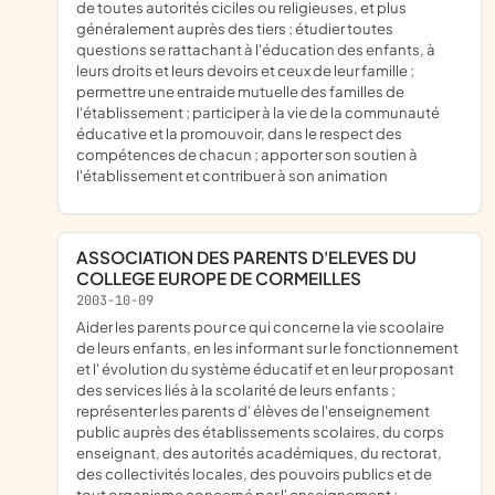
de toutes autorités ciciles ou religieuses, et plus
généralement auprès des tiers ; étudier toutes
questions se rattachant à l'éducation des enfants, à
leurs droits et leurs devoirs et ceux de leur famille ;
permettre une entraide mutuelle des familles de
l'établissement ; participer à la vie de la communauté
éducative et la promouvoir, dans le respect des
compétences de chacun ; apporter son soutien à
l'établissement et contribuer à son animation
ASSOCIATION DES PARENTS D'ELEVES DU
COLLEGE EUROPE DE CORMEILLES
2003-10-09
aider les parents pour ce qui concerne la vie scoolaire
de leurs enfants, en les informant sur le fonctionnement
et l' évolution du système éducatif et en leur proposant
des services liés à la scolarité de leurs enfants ;
représenter les parents d' élèves de l'enseignement
public auprès des établissements scolaires, du corps
enseignant, des autorités académiques, du rectorat,
des collectivités locales, des pouvoirs publics et de
tout organisme concerné par l' enseignement ;