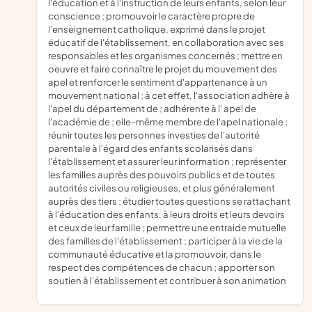
l'éducation et à l'instruction de leurs enfants, selon leur
conscience ; promouvoir le caractère propre de
l'enseignement catholique, exprimé dans le projet
éducatif de l'établissement, en collaboration avec ses
responsables et les organismes concernés ; mettre en
oeuvre et faire connaître le projet du mouvement des
apel et renforcer le sentiment d'appartenance à un
mouvement national ; à cet effet, l'association adhère à
l'apel du département de ; adhérente à l' apel de
l'académie de ; elle-même membre de l'apel nationale ;
réunir toutes les personnes investies de l'autorité
parentale à l'égard des enfants scolarisés dans
l'établissement et assurer leur information ; représenter
les familles auprès des pouvoirs publics et de toutes
autorités civiles ou religieuses, et plus généralement
auprès des tiers ; étudier toutes questions se rattachant
à l'éducation des enfants, à leurs droits et leurs devoirs
et ceux de leur famille ; permettre une entraide mutuelle
des familles de l'établissement ; participer à la vie de la
communauté éducative et la promouvoir, dans le
respect des compétences de chacun ; apporter son
soutien à l'établissement et contribuer à son animation