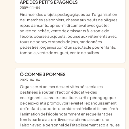
APE DES PETITS EPAGNOLS
2009-11-04
financer des projets pédagogiques par l'organisation
de : marchés saisonniers, chasse aux oeufs de pâques,
repas dansants, après-midi carnaval avec goûter,
soirée coinchée, vente de croissants à la sortie de
l'école, bourse aux jouets, bourse aux vêtements avec
tours de poney et stands de jeux, randonnées
pédestres, organisation d'un spectacle pour enfants,
tombola, vente de muguet, vente de bulbes
Ô COMME 3 POMMES
2023-04-04
organiser et animer des activités périscolaires
destinées à soutenir l'action éducative des
enseignants, sans se substituer au rôle pédagogique
de ceux-ci et à promouvoir l'éveil et l'épanouissement
de l'enfant ; apporter une aide matérielle et financière à
l'animation de l'école notamment en recueillant des
fonds par le biais de diverses actions ; assurer une
liaison avec le personnel de l'établissement scolaire, les