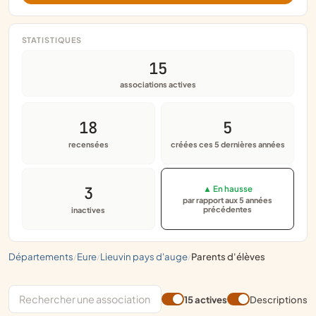
STATISTIQUES
15
associations actives
18
5
recensées
créées ces 5 dernières années
3
▲ En hausse
par rapport aux 5 années
précédentes
inactives
départements
eure
lieuvin pays d'auge
parents d'élèves
/
/
/
15 actives
Descriptions