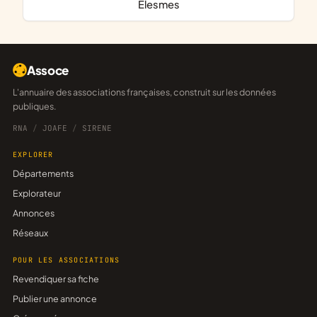
Élesmes
Assoce
L'annuaire des associations françaises, construit sur les données
publiques.
RNA
/
JOAFE
/
SIRENE
EXPLORER
Départements
Explorateur
Annonces
Réseaux
POUR LES ASSOCIATIONS
Revendiquer sa fiche
Publier une annonce