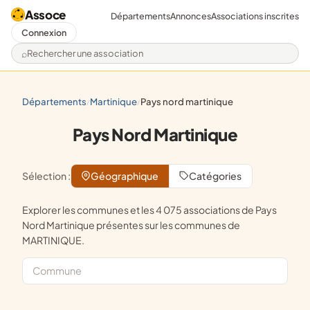
Assoce
Départements
Annonces
Associations inscrites
Connexion
Rechercher une association
départements
martinique
pays nord martinique
/
/
Pays Nord Martinique
Sélection :
Géographique
Catégories
Explorer les communes et les 4 075 associations de Pays
Nord Martinique présentes sur les communes de
MARTINIQUE.