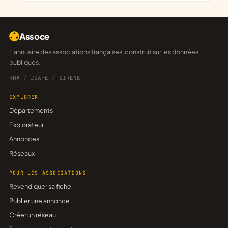
Assoce
L'annuaire des associations françaises, construit sur les données
publiques.
RNA
/
JOAFE
/
SIRENE
EXPLORER
Départements
Explorateur
Annonces
Réseaux
POUR LES ASSOCIATIONS
Revendiquer sa fiche
Publier une annonce
Créer un réseau