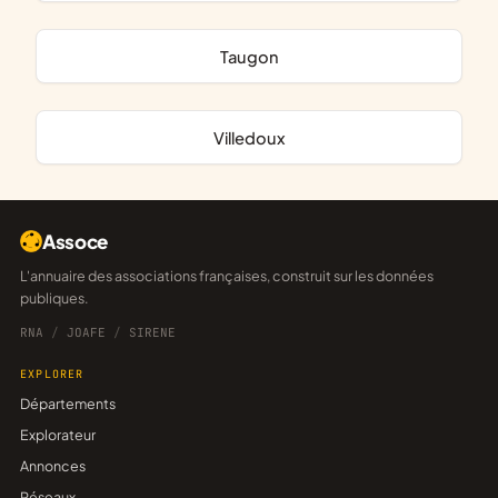
Taugon
Villedoux
Assoce
L'annuaire des associations françaises, construit sur les données
publiques.
RNA
/
JOAFE
/
SIRENE
EXPLORER
Départements
Explorateur
Annonces
Réseaux