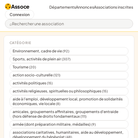
Assoce
Départements
Annonces
Associations inscrites
Connexion
Rechercher une association
CATÉGORIE
Environnement, cadre de vie
(92)
Sports, activités de plein air
(307)
Tourisme
(20)
action socio-culturelle
(121)
activités politiques
(15)
activités religieuses, spirituelles ou philosophiques
(15)
aide à l'emploi, développement local, promotion de solidarités
économiques, vie locale
(8)
amicales, groupements affinitaires, groupements d'entraide
(hors défense de droits fondamentaux
(111)
armée (dont préparation militaire, médailles)
(9)
associations caritatives, humanitaires, aide au développement,
développement du bénévolat
(48)