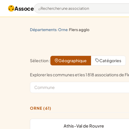
Assoce
Rechercher une association
départements
orne
flers agglo
/
/
Sélection :
Géographique
Catégories
Explorer les communes et les 1 818 associations de 
ORNE (61)
Athis-Val de Rouvre