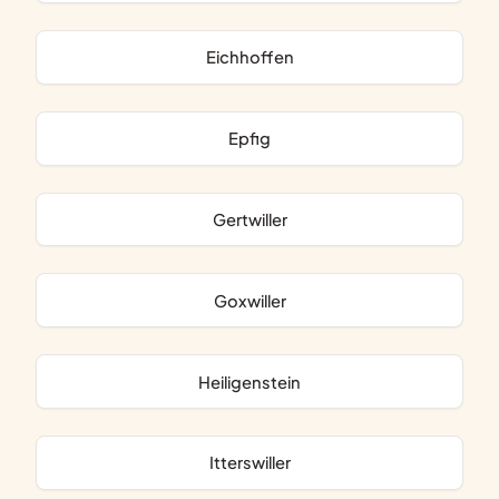
Eichhoffen
Epfig
Gertwiller
Goxwiller
Heiligenstein
Itterswiller