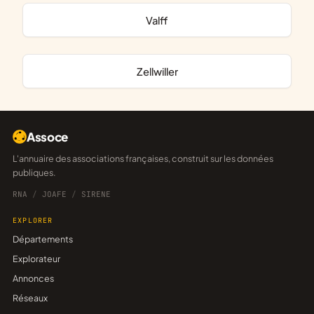
Valff
Zellwiller
Assoce
L'annuaire des associations françaises, construit sur les données
publiques.
RNA
/
JOAFE
/
SIRENE
EXPLORER
Départements
Explorateur
Annonces
Réseaux