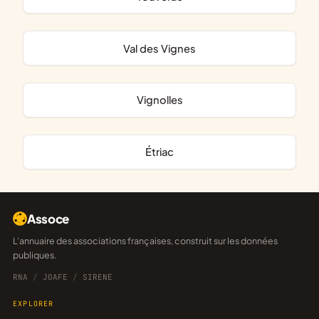
Val des Vignes
Vignolles
Étriac
Assoce
L'annuaire des associations françaises, construit sur les données
publiques.
RNA
/
JOAFE
/
SIRENE
EXPLORER