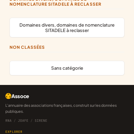
NOMENCLATURE SITADELE À RECLASSER
domaines divers, domaines de nomenclature
SITADELE à reclasser
NON CLASSÉES
Sans catégorie
Assoce
L'annuaire des associations françaises, construit sur les données
publiques.
RNA
/
JOAFE
/
SIRENE
EXPLORER