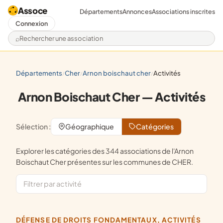
Assoce
Départements
Annonces
Associations inscrites
Connexion
Rechercher une association
départements
cher
arnon boischaut cher
activités
/
/
/
Arnon Boischaut Cher — Activités
Sélection :
Géographique
Catégories
Explorer les catégories des 344 associations de l'Arnon
Boischaut Cher présentes sur les communes de CHER.
DÉFENSE DE DROITS FONDAMENTAUX, ACTIVITÉS