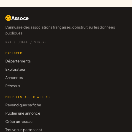
Assoce
L'annuaire des associations françaises, construit sur les données
publiques.
RNA
/
JOAFE
/
SIRENE
EXPLORER
Départements
Explorateur
Annonces
Réseaux
POUR LES ASSOCIATIONS
Revendiquer sa fiche
Publier une annonce
Créer un réseau
Trouver un partenariat