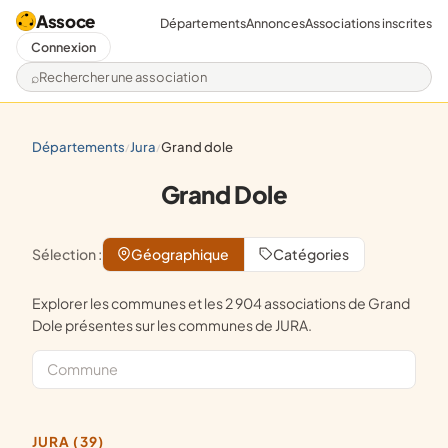
Assoce
Départements
Annonces
Associations inscrites
Connexion
Rechercher une association
départements
jura
grand dole
/
/
Grand Dole
Sélection :
Géographique
Catégories
Explorer les communes et les 2 904 associations de Grand
Dole présentes sur les communes de JURA.
JURA (39)