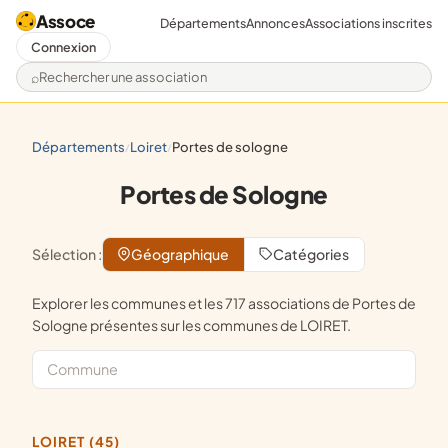
Assoce
Départements
Annonces
Associations inscrites
Connexion
Rechercher une association
départements
loiret
portes de sologne
/
/
Portes de Sologne
Sélection :
Géographique
Catégories
Explorer les communes et les 717 associations de Portes de
Sologne présentes sur les communes de LOIRET.
LOIRET (45)