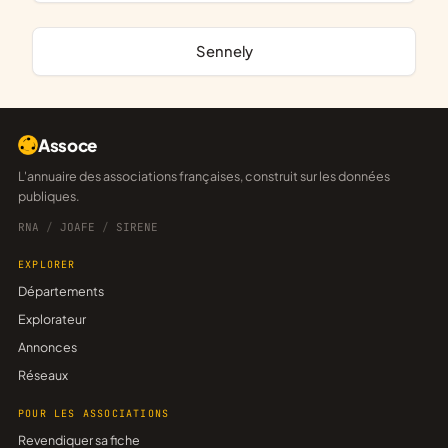
Sennely
Assoce
L'annuaire des associations françaises, construit sur les données
publiques.
RNA
/
JOAFE
/
SIRENE
EXPLORER
Départements
Explorateur
Annonces
Réseaux
POUR LES ASSOCIATIONS
Revendiquer sa fiche