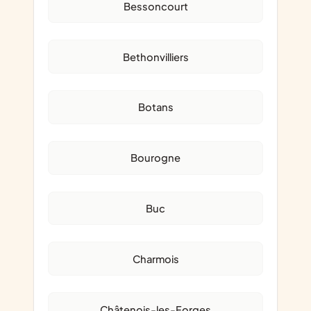
Bessoncourt
Bethonvilliers
Botans
Bourogne
Buc
Charmois
Châtenois-les-Forges