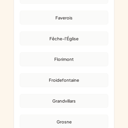
Faverois
Fêche-l'Église
Florimont
Froidefontaine
Grandvillars
Grosne