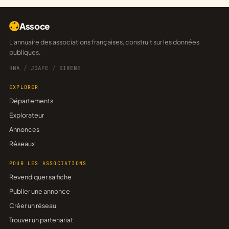
Assoce
L'annuaire des associations françaises, construit sur les données
publiques.
RNA
/
JOAFE
/
SIRENE
EXPLORER
Départements
Explorateur
Annonces
Réseaux
POUR LES ASSOCIATIONS
Revendiquer sa fiche
Publier une annonce
Créer un réseau
Trouver un partenariat