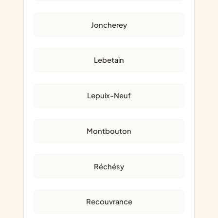
Joncherey
Lebetain
Lepuix-Neuf
Montbouton
Réchésy
Recouvrance