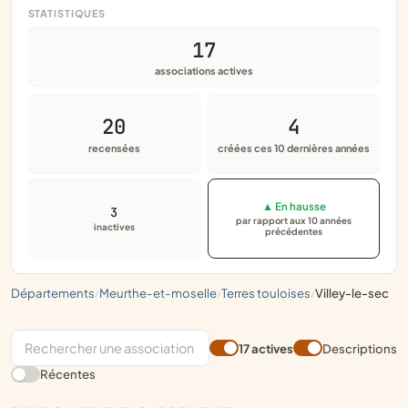
STATISTIQUES
17
associations actives
20
4
recensées
créées ces 10 dernières années
▲ En hausse
3
par rapport aux 10 années
inactives
précédentes
départements
meurthe-et-moselle
terres touloises
villey-le-sec
/
/
/
17 actives
Descriptions
Récentes