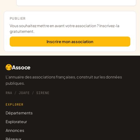
PUBLIER
Vous souhaitez mettre en avant votre association ? Inscrivez-la
gratuitement.
Inscrire mon association
Assoce
L'annuaire des associations françaises, construit sur les données
publiques.
RNA
/
JOAFE
/
SIRENE
EXPLORER
Départements
Explorateur
Annonces
Réseaux