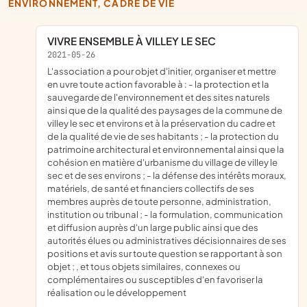
ENVIRONNEMENT, CADRE DE VIE
VIVRE ENSEMBLE À VILLEY LE SEC
2021-05-26
l'association a pour objet d'initier, organiser et mettre
en uvre toute action favorable à : - la protection et la
sauvegarde de l'environnement et des sites naturels
ainsi que de la qualité des paysages de la commune de
villey le sec et environs et à la préservation du cadre et
de la qualité de vie de ses habitants ; - la protection du
patrimoine architectural et environnemental ainsi que la
cohésion en matière d'urbanisme du village de villey le
sec et de ses environs ; - la défense des intérêts moraux,
matériels, de santé et financiers collectifs de ses
membres auprès de toute personne, administration,
institution ou tribunal ; - la formulation, communication
et diffusion auprès d'un large public ainsi que des
autorités élues ou administratives décisionnaires de ses
positions et avis sur toute question se rapportant à son
objet ; , et tous objets similaires, connexes ou
complémentaires ou susceptibles d'en favoriser la
réalisation ou le développement