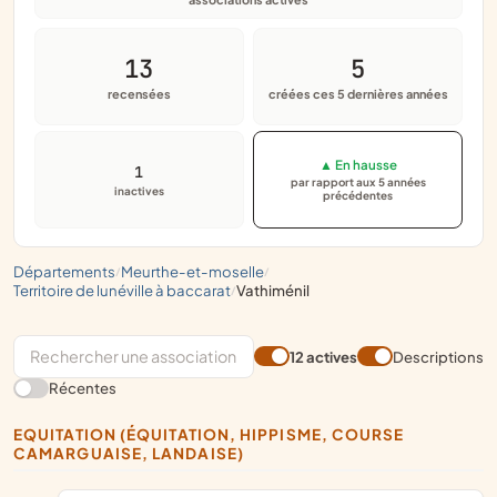
13
5
recensées
créées ces 5 dernières années
▲ En hausse
1
par rapport aux 5 années
inactives
précédentes
départements
meurthe-et-moselle
/
/
territoire de lunéville à baccarat
vathiménil
/
12 actives
Descriptions
Récentes
EQUITATION (ÉQUITATION, HIPPISME, COURSE
CAMARGUAISE, LANDAISE)