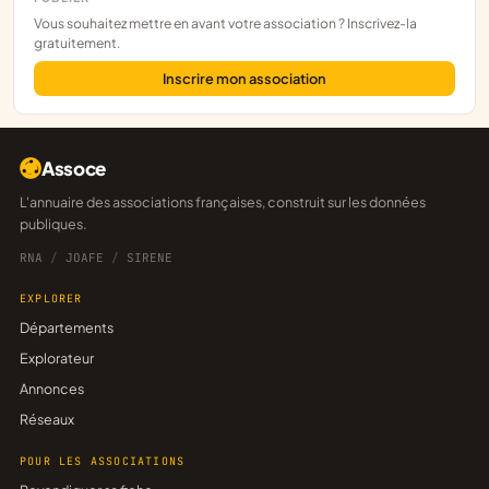
Vous souhaitez mettre en avant votre association ? Inscrivez-la
gratuitement.
Inscrire mon association
Assoce
L'annuaire des associations françaises, construit sur les données
publiques.
RNA
/
JOAFE
/
SIRENE
EXPLORER
Départements
Explorateur
Annonces
Réseaux
POUR LES ASSOCIATIONS