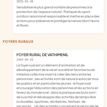
2025-03-30
sensibiliser le plus grand nombre de personnes à la
protection de l'espace naturel ; Pratiquer du sport
outdoor raisonné et responsable et mettre en place des
actions pour préserver et protéger la nature (dont faune
et flore) ;
FOYERS RURAUX
FOYER RURAL DE VATHIMENIL
1969-09-25
Le foyer rural est un élément d'animation et de
développement de la vie en société et favorise toute
initiative collective visant à créer des liens entre les
personnes ; ses activités sont de nature à associer tous
les publics et en particulier les jeunes ; le foyer rural
encourage l'éducation des personnes et les actions en
faveur du monde rural ; dans la pratique ses buts sont ;
de susciter et développer des activités de temps libre
(culturelles, sportives, récréatives, festives, de
vacances...) et des activités concernant la vie locale de