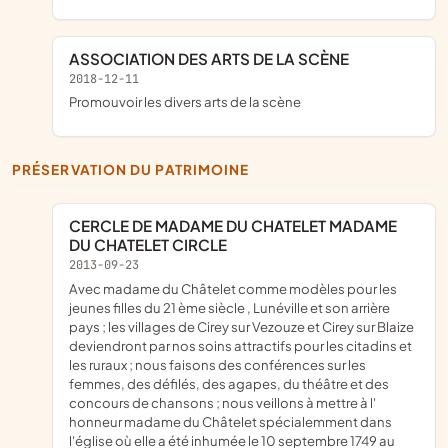
ASSOCIATION DES ARTS DE LA SCÈNE
2018-12-11
promouvoir les divers arts de la scène
PRÉSERVATION DU PATRIMOINE
CERCLE DE MADAME DU CHATELET MADAME
DU CHATELET CIRCLE
2013-09-23
avec madame du Châtelet comme modèles pour les
jeunes filles du 21 ème siècle , Lunéville et son arrière
pays ; les villages de Cirey sur Vezouze et Cirey sur Blaize
deviendront par nos soins attractifs pour les citadins et
les ruraux ; nous faisons des conférences sur les
femmes, des défilés, des agapes, du théâtre et des
concours de chansons ; nous veillons à mettre à l'
honneur madame du Châtelet spécialemment dans
l'église où elle a été inhumée le 10 septembre 1749 au