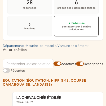
28
6
recensées
créées ces 5 dernières années
▲ En hausse
6
par rapport aux 5 années
inactives
précédentes
départements
meurthe-et-moselle
vezouze en piémont
/
/
/
val-et-châtillon
22 actives
Descriptions
Récentes
EQUITATION (ÉQUITATION, HIPPISME, COURSE
CAMARGUAISE, LANDAISE)
LA CHEVAUCHÉE ÉTOILÉE
2024-03-07