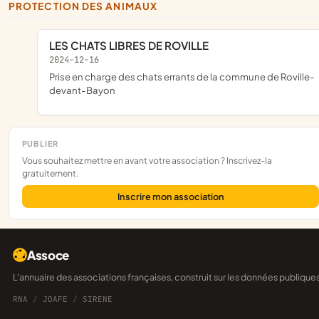
PROTECTION DES ANIMAUX
LES CHATS LIBRES DE ROVILLE
2024-12-16
prise en charge des chats errants de la commune de Roville-
devant-Bayon
PUBLIER
Vous souhaitez mettre en avant votre association ? Inscrivez-la
gratuitement.
Inscrire mon association
Assoce
L'annuaire des associations françaises, construit sur les données publique
RNA
/
JOAFE
/
SIRENE