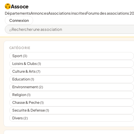
Assoce
Départements
Annonces
Associations inscrites
Forums des associations 2
Connexion
Rechercher une association
CATÉGORIE
Sport
(3)
Loisirs & Clubs
(1)
Culture & Arts
(7)
Education
(1)
Environnement
(2)
Religion
(1)
Chasse & Peche
(1)
Securite & Defense
(1)
Divers
(2)