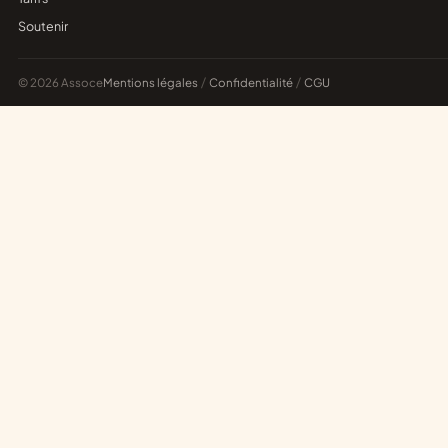
Soutenir
© 2026 Assoce
Mentions légales
/
Confidentialité
/
CGU