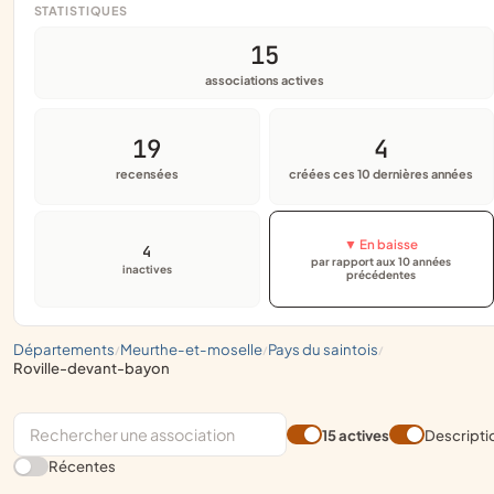
STATISTIQUES
15
associations actives
19
4
recensées
créées ces 10 dernières années
▼ En baisse
4
par rapport aux 10 années
inactives
précédentes
départements
meurthe-et-moselle
pays du saintois
/
/
/
roville-devant-bayon
15 actives
Descripti
Récentes