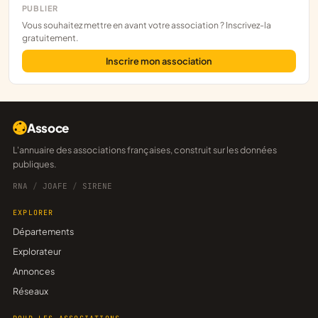
PUBLIER
Vous souhaitez mettre en avant votre association ? Inscrivez-la
gratuitement.
Inscrire mon association
Assoce
L'annuaire des associations françaises, construit sur les données
publiques.
RNA
/
JOAFE
/
SIRENE
EXPLORER
Départements
Explorateur
Annonces
Réseaux