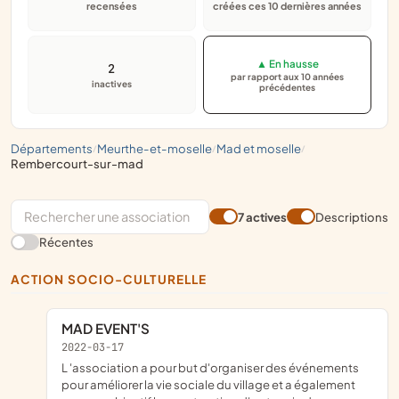
recensées
créées ces 10 dernières années
▲ En hausse
2
par rapport aux 10 années
inactives
précédentes
départements
meurthe-et-moselle
mad et moselle
/
/
/
rembercourt-sur-mad
7 actives
Descriptions
Récentes
ACTION SOCIO-CULTURELLE
MAD EVENT'S
2022-03-17
l 'association a pour but d'organiser des événements
pour améliorer la vie sociale du village et a également