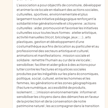
l'association a pour objectifs de construire, développer
et animer la vie locale en réalisant des actions sociales,
culturelles, sportives, environnementale et plus
largement toute initiative pédagogique renforçant la
solidarité inter générationnelle et citoyenne ; actions
culturelles : aider, promouvoir et favoriser les initiatives
culturelles sous toutes leurs formes : atelier artistique,
activité manuelles (tricot, bricolage, jeux ; ; ; ) , arts
plastiques, gestion et développement d'une
costumathèque aux fins de location au particulier et au
professionnel des secteurs artistique et culturel,
animations et manifestations ; mission sociale et
solidaire : remettre l'humain au cur de la vie locale ;
sensibiliser, faciliter et aider grâce à des actions pour
lutter contre les fractures et injustices sociales
produites par les inégalités sur les plans économiques,
politique, social, culturel, entre les hommes et les
femmes, les générations et les zones géographiques
(fracture numérique, accessibilité de produits,
isolement ; ; ; ) mission environnementale : informer et
sensibiliser les citoyens dans des démarches en faveur
de la protection et de la conservation de notre
patrimoine naturel ; les accompagner dans la transition