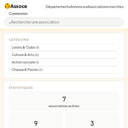
Assoce
Départements
Annonces
Associations inscrites
Connexion
Rechercher une association
CATÉGORIE
Loisirs & Clubs
(1)
Culture & Arts
(5)
Action sociale
(1)
Chasse & Peche
(2)
STATISTIQUES
7
associations actives
9
3