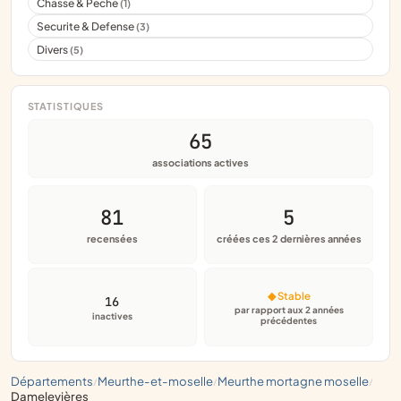
Chasse & Peche
(1)
Securite & Defense
(3)
Divers
(5)
STATISTIQUES
65
associations actives
81
5
recensées
créées ces 2 dernières années
◆ Stable
16
par rapport aux 2 années
inactives
précédentes
départements
meurthe-et-moselle
meurthe mortagne moselle
/
/
/
damelevières