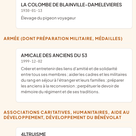
LA COLOMBE DE BLAINVILLE-DAMELEVIERES
1930-01-13
élevage du pigeon voyageur
ARMÉE (DONT PRÉPARATION MILITAIRE, MÉDAILLES)
AMICALE DES ANCIENS DU 53
1999-12-02
Créer et entretenir des liens d'amitié et de solidarité
entre tous ses membres ; aider les cadres et les militaires
du rang en séjour à l'étranger et leurs familles ; préparer
les anciens à la reconversion ; perpétuer le devoir de
mémoire du régiment et de ses traditions.
ASSOCIATIONS CARITATIVES, HUMANITAIRES, AIDE AU
DÉVELOPPEMENT, DÉVELOPPEMENT DU BÉNÉVOLAT
4LTRUISME