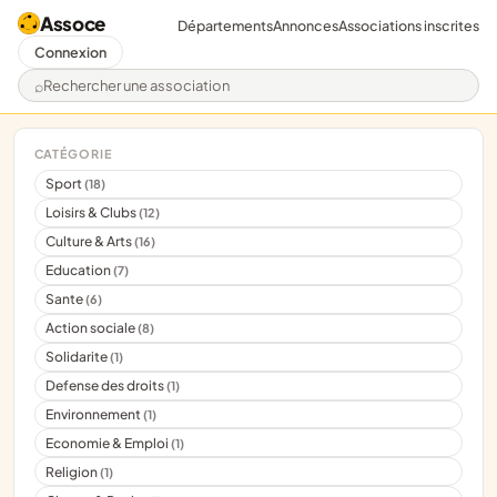
Assoce
Départements
Annonces
Associations inscrites
Connexion
Rechercher une association
CATÉGORIE
Sport
(18)
Loisirs & Clubs
(12)
Culture & Arts
(16)
Education
(7)
Sante
(6)
Action sociale
(8)
Solidarite
(1)
Defense des droits
(1)
Environnement
(1)
Economie & Emploi
(1)
Religion
(1)