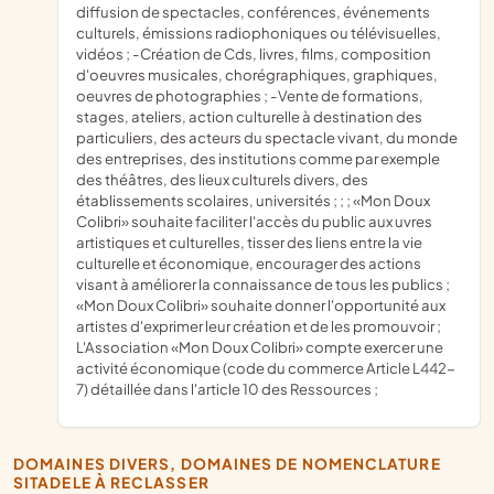
diffusion de spectacles, conférences, événements
culturels, émissions radiophoniques ou télévisuelles,
vidéos ; -Création de Cds, livres, films, composition
d'oeuvres musicales, chorégraphiques, graphiques,
oeuvres de photographies ; -Vente de formations,
stages, ateliers, action culturelle à destination des
particuliers, des acteurs du spectacle vivant, du monde
des entreprises, des institutions comme par exemple
des théâtres, des lieux culturels divers, des
établissements scolaires, universités ; ; ; «Mon Doux
Colibri» souhaite faciliter l'accès du public aux uvres
artistiques et culturelles, tisser des liens entre la vie
culturelle et économique, encourager des actions
visant à améliorer la connaissance de tous les publics ;
«Mon Doux Colibri» souhaite donner l'opportunité aux
artistes d'exprimer leur création et de les promouvoir ;
L'Association «Mon Doux Colibri» compte exercer une
activité économique (code du commerce Article L442-
7) détaillée dans l'article 10 des Ressources ;
DOMAINES DIVERS, DOMAINES DE NOMENCLATURE
SITADELE À RECLASSER