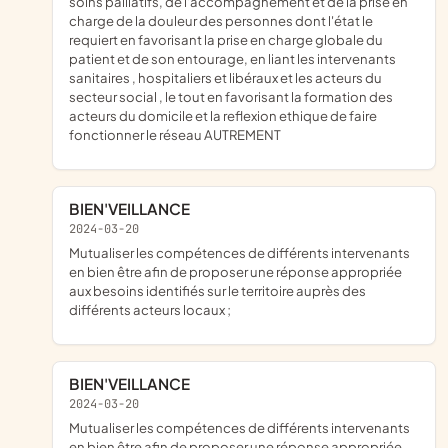
soins palliatifs, de l'accompagnement et de la prise en
charge de la douleur des personnes dont l'état le
requiert en favorisant la prise en charge globale du
patient et de son entourage, en liant les intervenants
sanitaires , hospitaliers et libéraux et les acteurs du
secteur social , le tout en favorisant la formation des
acteurs du domicile et la reflexion ethique de faire
fonctionner le réseau AUTREMENT
BIEN'VEILLANCE
2024-03-20
mutualiser les compétences de différents intervenants
en bien être afin de proposer une réponse appropriée
aux besoins identifiés sur le territoire auprès des
différents acteurs locaux ;
BIEN'VEILLANCE
2024-03-20
mutualiser les compétences de différents intervenants
en bien être afin de proposer une réponse appropriée