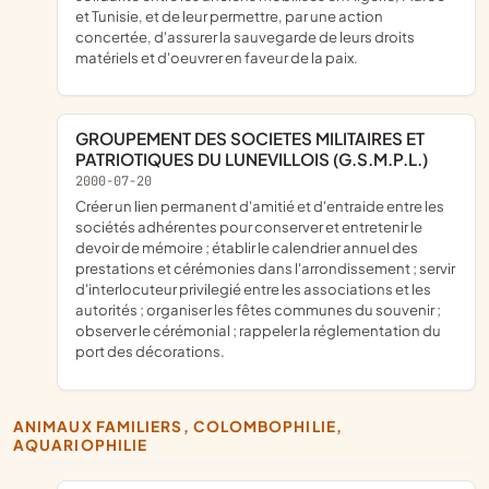
et Tunisie, et de leur permettre, par une action
concertée, d'assurer la sauvegarde de leurs droits
matériels et d'oeuvrer en faveur de la paix.
GROUPEMENT DES SOCIETES MILITAIRES ET
PATRIOTIQUES DU LUNEVILLOIS (G.S.M.P.L.)
2000-07-20
Créer un lien permanent d'amitié et d'entraide entre les
sociétés adhérentes pour conserver et entretenir le
devoir de mémoire ; établir le calendrier annuel des
prestations et cérémonies dans l'arrondissement ; servir
d'interlocuteur privilegié entre les associations et les
autorités ; organiser les fêtes communes du souvenir ;
observer le cérémonial ; rappeler la réglementation du
port des décorations.
ANIMAUX FAMILIERS, COLOMBOPHILIE,
AQUARIOPHILIE