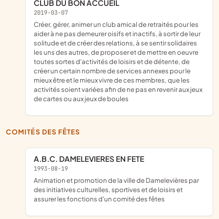
CLUB DU BON ACCUEIL
2019-03-07
créer, gérer, animer un club amical de retraités pour les
aider à ne pas demeurer oisifs et inactifs, à sortir de leur
solitude et de créer des relations, à se sentir solidaires
les uns des autres, de proposer et de mettre en oeuvre
toutes sortes d'activités de loisirs et de détente, de
créer un certain nombre de services annexes pour le
mieux être et le mieux vivre de ces membres, que les
activités soient variées afin de ne pas en revenir aux jeux
de cartes ou aux jeux de boules
COMITÉS DES FÊTES
A.B.C. DAMELEVIERES EN FETE
1993-08-19
animation et promotion de la ville de Damelevières par
des initiatives culturelles, sportives et de loisirs et
assurer les fonctions d'un comité des fêtes