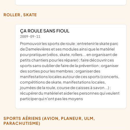
ROLLER, SKATE
ÇA ROULE SANS FIOUL
2009-09-11
promouvoir les sports de roule ; entretenir le skate parc
de Damelevières et ses modules ainsi que le matériel
pour pratiquer (vélos, skate, rollers... en organisant de
petits chantiers pour les réparer) ; faire découvrir ces
sports sans oublier de faire de la prévention ; organiser
des sorties pour les membres ; organiser des
manifestations locales autour de ces sports (concerts,
compétitions de skate, manifestations locales,
journées de la roule, course de caisses à savon...) ;
récupérer du matériel et aider les personnes qui veulent
participer qui n'ont pas les moyens
SPORTS AÉRIENS (AVION, PLANEUR, ULM,
PARACHUTISME)