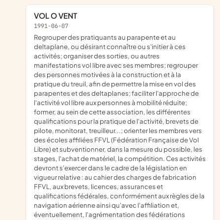
VOL O VENT
1991-06-07
Regrouper des pratiquants au parapente et au
deltaplane, ou désirant connaître ou s'initier à ces
activités; organiser des sorties, ou autres
manifestations vol libre avec ses membres; regrouper
des personnes motivées à la construction et à la
pratique du treuil, afin de permettre la mise en vol des
parapentes et des deltaplanes; faciliter l'approche de
l'activité vol libre aux personnes à mobilité réduite;
former, au sein de cette association, les différentes
qualifications pour la pratique de l'activité, brevets de
pilote, monitorat, treuilleur...; orienter les membres vers
des écoles affiliées FFVL (Fédération Française de Vol
Libre) et subventionner, dans la mesure du possible, les
stages, l'achat de matériel, la compétition. Ces activités
devront s'exercer dans le cadre de la législation en
vigueur relative : au cahier des charges de fabrication
FFVL, aux brevets, licences, assurances et
qualifications fédérales, conformément aux règles de la
navigation aérienne ainsi qu'avec l'affiliation et,
éventuellement, l'agrémentation des fédérations