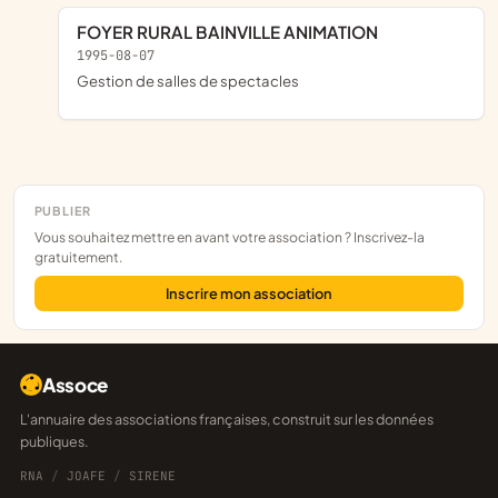
FOYER RURAL BAINVILLE ANIMATION
1995-08-07
Gestion de salles de spectacles
PUBLIER
Vous souhaitez mettre en avant votre association ? Inscrivez-la
gratuitement.
Inscrire mon association
Assoce
L'annuaire des associations françaises, construit sur les données
publiques.
RNA
/
JOAFE
/
SIRENE