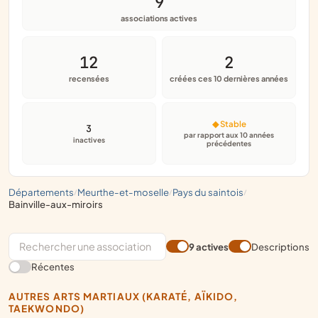
9
associations actives
12
2
recensées
créées ces 10 dernières années
◆ Stable
3
par rapport aux 10 années
inactives
précédentes
départements
meurthe-et-moselle
pays du saintois
/
/
/
bainville-aux-miroirs
9 actives
Descriptions
Récentes
AUTRES ARTS MARTIAUX (KARATÉ, AÏKIDO,
TAEKWONDO)