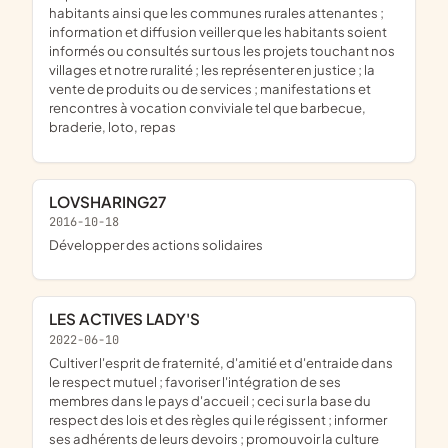
habitants ainsi que les communes rurales attenantes ;
information et diffusion veiller que les habitants soient
informés ou consultés sur tous les projets touchant nos
villages et notre ruralité ; les représenter en justice ; la
vente de produits ou de services ; manifestations et
rencontres à vocation conviviale tel que barbecue,
braderie, loto, repas
LOVSHARING27
2016-10-18
développer des actions solidaires
LES ACTIVES LADY'S
2022-06-10
cultiver l'esprit de fraternité, d'amitié et d'entraide dans
le respect mutuel ; favoriser l'intégration de ses
membres dans le pays d'accueil ; ceci sur la base du
respect des lois et des règles qui le régissent ; informer
ses adhérents de leurs devoirs ; promouvoir la culture