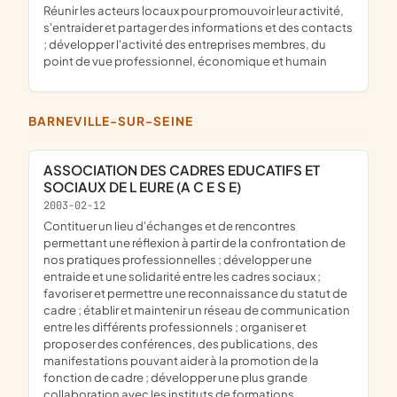
réunir les acteurs locaux pour promouvoir leur activité,
s'entraider et partager des informations et des contacts
; développer l'activité des entreprises membres, du
point de vue professionnel, économique et humain
BARNEVILLE-SUR-SEINE
ASSOCIATION DES CADRES EDUCATIFS ET
SOCIAUX DE L EURE (A C E S E)
2003-02-12
contituer un lieu d'échanges et de rencontres
permettant une réflexion à partir de la confrontation de
nos pratiques professionnelles ; développer une
entraide et une solidarité entre les cadres sociaux ;
favoriser et permettre une reconnaissance du statut de
cadre ; établir et maintenir un réseau de communication
entre les différents professionnels ; organiser et
proposer des conférences, des publications, des
manifestations pouvant aider à la promotion de la
fonction de cadre ; développer une plus grande
collaboration avec les instituts de formations