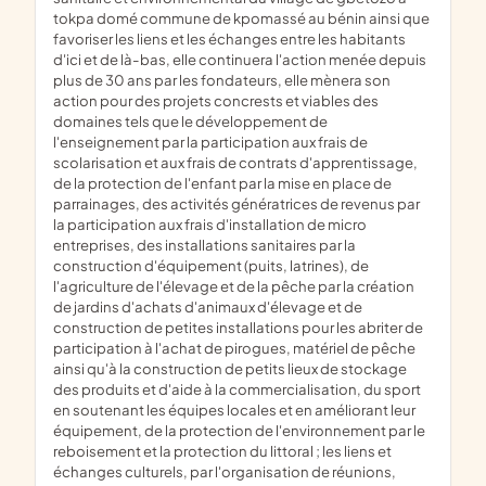
tokpa domé commune de kpomassé au bénin ainsi que
favoriser les liens et les échanges entre les habitants
d'ici et de là-bas, elle continuera l'action menée depuis
plus de 30 ans par les fondateurs, elle mènera son
action pour des projets concrests et viables des
domaines tels que le développement de
l'enseignement par la participation aux frais de
scolarisation et aux frais de contrats d'apprentissage,
de la protection de l'enfant par la mise en place de
parrainages, des activités génératrices de revenus par
la participation aux frais d'installation de micro
entreprises, des installations sanitaires par la
construction d'équipement (puits, latrines), de
l'agriculture de l'élevage et de la pêche par la création
de jardins d'achats d'animaux d'élevage et de
construction de petites installations pour les abriter de
participation à l'achat de pirogues, matériel de pêche
ainsi qu'à la construction de petits lieux de stockage
des produits et d'aide à la commercialisation, du sport
en soutenant les équipes locales et en améliorant leur
équipement, de la protection de l'environnement par le
reboisement et la protection du littoral ; les liens et
échanges culturels, par l'organisation de réunions,