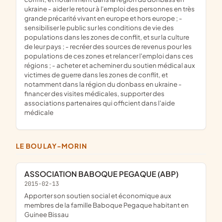
ukraine - aider le retour à l'emploi des personnes en très
grande précarité vivant en europe et hors europe ; -
sensibiliser le public sur les conditions de vie des
populations dans les zones de conflit, et sur la culture
de leur pays ; - recréer des sources de revenus pour les
populations de ces zones et relancer l'emploi dans ces
régions ; - acheter et acheminer du soutien médical aux
victimes de guerre dans les zones de conflit, et
notamment dans la région du donbass en ukraine -
financer des visites médicales, supporter des
associations partenaires qui officient dans l'aide
médicale
LE BOULAY-MORIN
ASSOCIATION BABOQUE PEGAQUE (ABP)
2015-02-13
apporter son soutien social et économique aux
membres de la famille Baboque Pegaque habitant en
Guinee Bissau