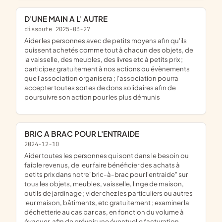
D'UNE MAIN A L' AUTRE
dissoute 2025-03-27
aider les personnes avec de petits moyens afin qu'ils
puissent achetés comme tout à chacun des objets, de
la vaisselle, des meubles, des livres etc à petits prix ;
participez gratuitement à nos actions ou évènements
que l'association organisera ; l'association pourra
accepter toutes sortes de dons solidaires afin de
poursuivre son action pour les plus démunis
BRIC A BRAC POUR L'ENTRAIDE
2024-12-10
aider toutes les personnes qui sont dans le besoin ou
faible revenus, de leur faire bénéficier des achats à
petits prix dans notre"bric-à-brac pour l'entraide" sur
tous les objets, meubles, vaisselle, linge de maison,
outils de jardinage ; vider chez les particuliers ou autres
leur maison, bâtiments, etc gratuitement ; examiner la
déchetterie au cas par cas, en fonction du volume à
évacuer, afin de prévoir une éventuelle facturation