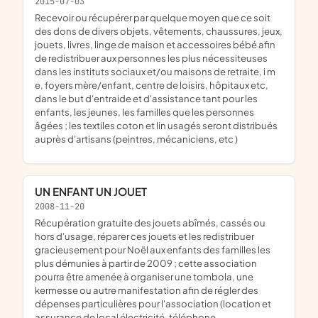
2015-07-03
recevoir ou récupérer par quelque moyen que ce soit
des dons de divers objets, vêtements, chaussures, jeux,
jouets, livres, linge de maison et accessoires bébé afin
de redistribuer aux personnes les plus nécessiteuses
dans les instituts sociaux et/ou maisons de retraite, i m
e, foyers mère/enfant, centre de loisirs, hôpitaux etc,
dans le but d'entraide et d'assistance tant pour les
enfants, les jeunes, les familles que les personnes
âgées ; les textiles coton et lin usagés seront distribués
auprès d'artisans (peintres, mécaniciens, etc )
UN ENFANT UN JOUET
2008-11-20
récupération gratuite des jouets abîmés, cassés ou
hors d'usage, réparer ces jouets et les redistribuer
gracieusement pour Noël aux enfants des familles les
plus démunies à partir de 2009 ; cette association
pourra être amenée à organiser une tombola, une
kermesse ou autre manifestation afin de régler des
dépenses particulières pour l'association (location et
assurance de local électricité, téléphone,