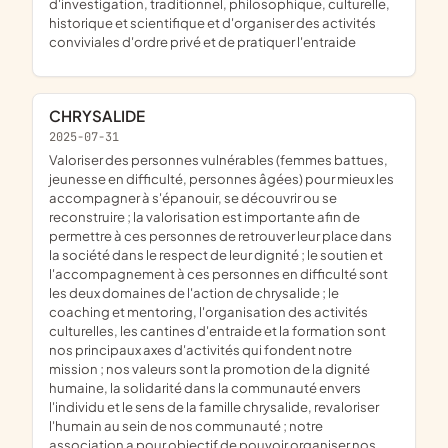
d'investigation, traditionnel, philosophique, culturelle,
historique et scientifique et d'organiser des activités
conviviales d'ordre privé et de pratiquer l'entraide
CHRYSALIDE
2025-07-31
valoriser des personnes vulnérables (femmes battues,
jeunesse en difficulté, personnes âgées) pour mieux les
accompagner à s'épanouir, se découvrir ou se
reconstruire ; la valorisation est importante afin de
permettre à ces personnes de retrouver leur place dans
la société dans le respect de leur dignité ; le soutien et
l'accompagnement à ces personnes en difficulté sont
les deux domaines de l'action de chrysalide ; le
coaching et mentoring, l'organisation des activités
culturelles, les cantines d'entraide et la formation sont
nos principaux axes d'activités qui fondent notre
mission ; nos valeurs sont la promotion de la dignité
humaine, la solidarité dans la communauté envers
l'individu et le sens de la famille chrysalide, revaloriser
l'humain au sein de nos communauté ; notre
association a pour objectif de pouvoir organiser nos