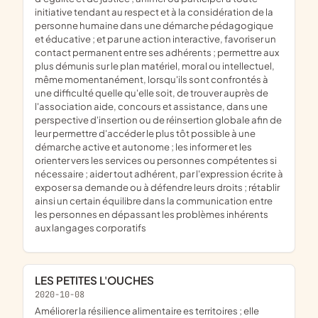
initiative tendant au respect et à la considération de la
personne humaine dans une démarche pédagogique
et éducative ; et par une action interactive, favoriser un
contact permanent entre ses adhérents ; permettre aux
plus démunis sur le plan matériel, moral ou intellectuel,
même momentanément, lorsqu'ils sont confrontés à
une difficulté quelle qu'elle soit, de trouver auprès de
l'association aide, concours et assistance, dans une
perspective d'insertion ou de réinsertion globale afin de
leur permettre d'accéder le plus tôt possible à une
démarche active et autonome ; les informer et les
orienter vers les services ou personnes compétentes si
nécessaire ; aider tout adhérent, par l'expression écrite à
exposer sa demande ou à défendre leurs droits ; rétablir
ainsi un certain équilibre dans la communication entre
les personnes en dépassant les problèmes inhérents
aux langages corporatifs
LES PETITES L'OUCHES
2020-10-08
améliorer la résilience alimentaire es territoires ; elle