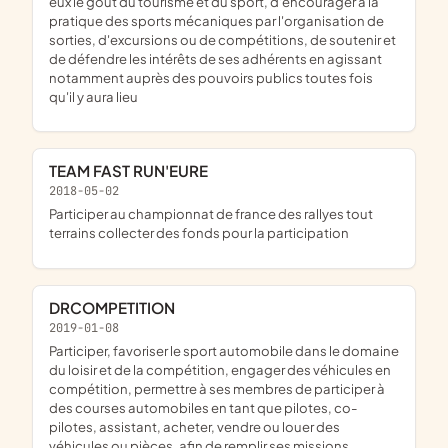
eux le gout du tourisme et du sport, d'encourager à la
pratique des sports mécaniques par l'organisation de
sorties, d'excursions ou de compétitions, de soutenir et
de défendre les intérêts de ses adhérents en agissant
notamment auprès des pouvoirs publics toutes fois
qu'il y aura lieu
TEAM FAST RUN'EURE
2018-05-02
participer au championnat de france des rallyes tout
terrains collecter des fonds pour la participation
DRCOMPETITION
2019-01-08
participer, favoriser le sport automobile dans le domaine
du loisir et de la compétition, engager des véhicules en
compétition, permettre à ses membres de participer à
des courses automobiles en tant que pilotes, co-
pilotes, assistant, acheter, vendre ou louer des
véhicules ou pièces, afin de remplir ses missions,