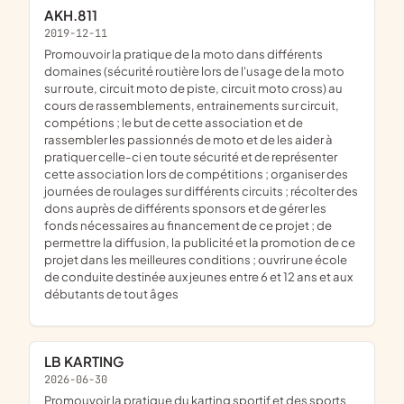
AKH.811
2019-12-11
promouvoir la pratique de la moto dans différents
domaines (sécurité routière lors de l'usage de la moto
sur route, circuit moto de piste, circuit moto cross) au
cours de rassemblements, entrainements sur circuit,
compétions ; le but de cette association et de
rassembler les passionnés de moto et de les aider à
pratiquer celle-ci en toute sécurité et de représenter
cette association lors de compétitions ; organiser des
journées de roulages sur différents circuits ; récolter des
dons auprès de différents sponsors et de gérer les
fonds nécessaires au financement de ce projet ; de
permettre la diffusion, la publicité et la promotion de ce
projet dans les meilleures conditions ; ouvrir une école
de conduite destinée aux jeunes entre 6 et 12 ans et aux
débutants de tout âges
LB KARTING
2026-06-30
promouvoir la pratique du karting sportif et des sports