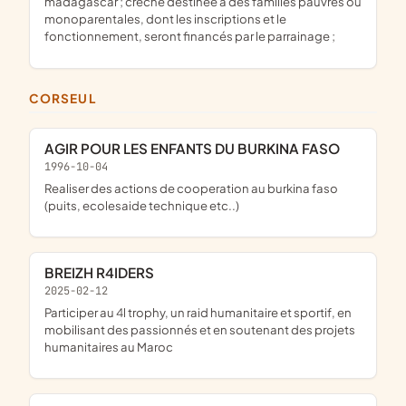
madagascar ; crèche destinée à des familles pauvres ou
monoparentales, dont les inscriptions et le
fonctionnement, seront financés par le parrainage ;
CORSEUL
AGIR POUR LES ENFANTS DU BURKINA FASO
1996-10-04
Realiser des actions de cooperation au burkina faso
(puits, ecolesaide technique etc..)
BREIZH R4IDERS
2025-02-12
participer au 4l trophy, un raid humanitaire et sportif, en
mobilisant des passionnés et en soutenant des projets
humanitaires au Maroc