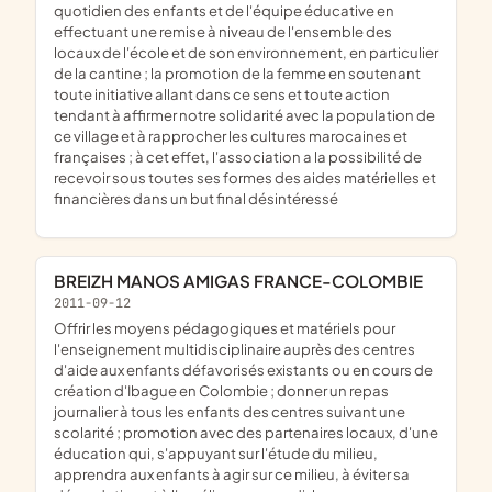
quotidien des enfants et de l'équipe éducative en
effectuant une remise à niveau de l'ensemble des
locaux de l'école et de son environnement, en particulier
de la cantine ; la promotion de la femme en soutenant
toute initiative allant dans ce sens et toute action
tendant à affirmer notre solidarité avec la population de
ce village et à rapprocher les cultures marocaines et
françaises ; à cet effet, l'association a la possibilité de
recevoir sous toutes ses formes des aides matérielles et
financières dans un but final désintéressé
BREIZH MANOS AMIGAS FRANCE-COLOMBIE
2011-09-12
offrir les moyens pédagogiques et matériels pour
l'enseignement multidisciplinaire auprès des centres
d'aide aux enfants défavorisés existants ou en cours de
création d'Ibague en Colombie ; donner un repas
journalier à tous les enfants des centres suivant une
scolarité ; promotion avec des partenaires locaux, d'une
éducation qui, s'appuyant sur l'étude du milieu,
apprendra aux enfants à agir sur ce milieu, à éviter sa