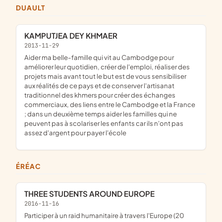
DUAULT
KAMPUTJEA DEY KHMAER
2013-11-29
aider ma belle-famille qui vit au Cambodge pour
améliorer leur quotidien, créer de l'emploi, réaliser des
projets mais avant tout le but est de vous sensibiliser
aux réalités de ce pays et de conserver l'artisanat
traditionnel des khmers pour créer des échanges
commerciaux, des liens entre le Cambodge et la France
; dans un deuxième temps aider les familles qui ne
peuvent pas à scolariser les enfants car ils n'ont pas
assez d'argent pour payer l'école
ÉRÉAC
THREE STUDENTS AROUND EUROPE
2016-11-16
participer à un raid humanitaire à travers l'Europe (20