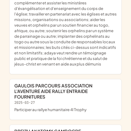
complémenter et assister les ministères
d'évangélisation et d'enseignement du corps de
l'église; travailler en partenariat avec les églises et autres
missions, organisations ou associations; aider les
veuves et orphelins par un soutien financier au togo,
afrique, ou autre; soutenir les orphelins par un système
de parrainage ou autre; implanter des orphelinats au
togo ou autre sous la conduite de responsables locaux
et missionnaires; les buts cités ci-dessus sont indicatifs
et non limitatifs; adaya veut rendre un témoignage
public et pratique de la foi chrétienne et du salut de
jésus-christ en venant en aide aux plus démunis
GAULOIS PARCOURS ASSOCIATION
L'AVENTURE AIDE RALLY ENTRAIDE
FOURNITURES
2025-03-27
participer au rallye humanitaire 4l Trophy