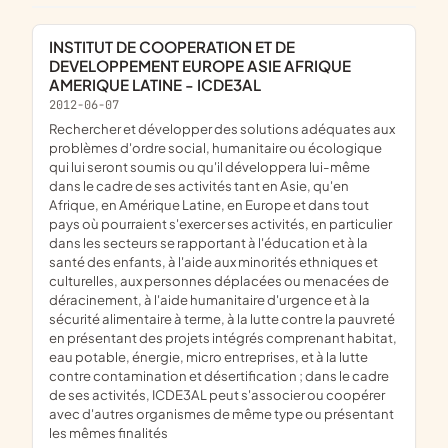
INSTITUT DE COOPERATION ET DE
DEVELOPPEMENT EUROPE ASIE AFRIQUE
AMERIQUE LATINE - ICDE3AL
2012-06-07
rechercher et développer des solutions adéquates aux
problèmes d'ordre social, humanitaire ou écologique
qui lui seront soumis ou qu'il développera lui-même
dans le cadre de ses activités tant en Asie, qu'en
Afrique, en Amérique Latine, en Europe et dans tout
pays où pourraient s'exercer ses activités, en particulier
dans les secteurs se rapportant à l'éducation et à la
santé des enfants, à l'aide aux minorités ethniques et
culturelles, aux personnes déplacées ou menacées de
déracinement, à l'aide humanitaire d'urgence et à la
sécurité alimentaire à terme, à la lutte contre la pauvreté
en présentant des projets intégrés comprenant habitat,
eau potable, énergie, micro entreprises, et à la lutte
contre contamination et désertification ; dans le cadre
de ses activités, ICDE3AL peut s'associer ou coopérer
avec d'autres organismes de même type ou présentant
les mêmes finalités