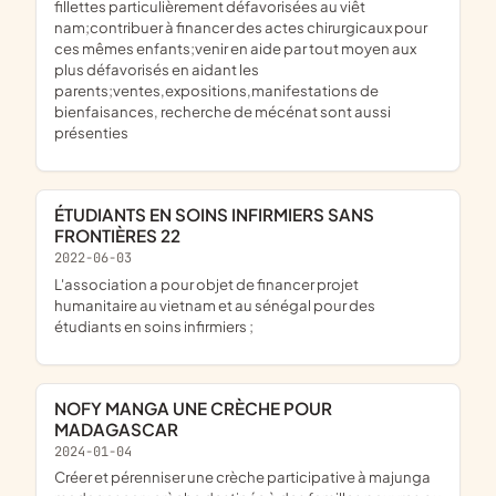
fillettes particulièrement défavorisées au viêt
nam;contribuer à financer des actes chirurgicaux pour
ces mêmes enfants;venir en aide par tout moyen aux
plus défavorisés en aidant les
parents;ventes,expositions,manifestations de
bienfaisances, recherche de mécénat sont aussi
présenties
ÉTUDIANTS EN SOINS INFIRMIERS SANS
FRONTIÈRES 22
2022-06-03
l'association a pour objet de financer projet
humanitaire au vietnam et au sénégal pour des
étudiants en soins infirmiers ;
NOFY MANGA UNE CRÈCHE POUR
MADAGASCAR
2024-01-04
créer et pérenniser une crèche participative à majunga