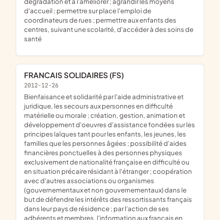
dégradation et à l'améliorer ; agrandir les moyens
d'accueil ; permettre sur place l'emploi de
coordinateurs de rues ; permettre aux enfants des
centres, suivant une scolarité, d'accéder à des soins de
santé
FRANCAIS SOLIDAIRES (FS)
2012-12-26
bienfaisance et solidarité par l'aide administrative et
juridique, les secours aux personnes en difficulté
matérielle ou morale ; création, gestion, animation et
développement d'oeuvres d'assistance fondées sur les
principes laïques tant pour les enfants, les jeunes, les
familles que les personnes âgées ; possibilité d'aides
financières ponctuelles à des personnes physiques
exclusivement de nationalité française en difficulté ou
en situation précaire résidant à l'étranger ; coopération
avec d'autres associations ou organismes
(gouvernementaux et non gouvernementaux) dans le
but de défendre les intérêts des ressortissants français
dans leur pays de résidence ; par l'action de ses
adhérents et membres, l'information aux français en