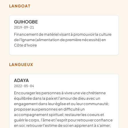
LANGOAT
GUIHOGBE
2019-09-21
financement de matériel visant à promouvoir la culture
de l'Igname (alimentation de première nécessité) en
Côte d'Ivoire
LANGUEUX
ADAYA
2022-05-04
encourager les personnes à vivre une vie chrétienne
équilibrée dans la paix et l'amour de dieu avec un
engagement dans leur église et ou leur communauté;
proposer aux personnes en difficulté un
accompagnement spirituel; restaurer les coeurs et
guérir le corps, l'âme et l'esprit pour retrouver confiance
en soi; retrouver l'estime de soi en apprenant à s'aimer;