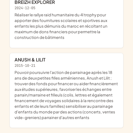
BREIZH EXPLORER
2024-12-05
réaliser le rallye raid humanitaire du 4l trophy pour
apporter des fournitures scolaires et sportives aux
enfants les plus démunis du maroc en récoltant un
maximum de dons financiers pour permettre la
construction de bâtiments
ANUSH & LILIT
2015-10-21
pouvoir poursuivre l'action de parrainage après les 18
ans de deux petites filles arméniennes, Anush et Lilit ;
trouver des fonds pour financer ou aider financièrement
aux études supérieures, favoriser les échanges entre
parrain/marraine et filleuls (colis, lettres et également
financement de voyages solidaires à la rencontre des
enfants et de leurs familles) sensibiliser au parrainage
d'enfants du monde par des actions (concerts, ventes
vide-greniers) parrainer d'autres enfants