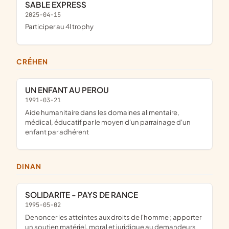
SABLE EXPRESS
2025-04-15
participer au 4l trophy
CRÉHEN
UN ENFANT AU PEROU
1991-03-21
aide humanitaire dans les domaines alimentaire,
médical, éducatif par le moyen d'un parrainage d'un
enfant par adhérent
DINAN
SOLIDARITE - PAYS DE RANCE
1995-05-02
Denoncer les atteintes aux droits de l'homme ; apporter
un soutien matériel, moral et juridique au demandeurs