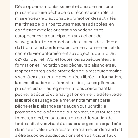
développer harmonieusement et durablement une
plaisance et une pêche de loisir écoresponsable; la
mise en oeuvre d'actions de promotion des activités
maritimes de loisir par toutes mesures adaptées, en
cohérence avec les orientations nationales et
européennes ; la participation aux actions de
sauvegarde et de protection, de la faune, de la flore et
du littoral, ainsi que le respect de l'environnement et du
cadre de vie conformément aux objectifs de la loi 76 ;
629 du 10 juillet 1976, et toutes lois subséquentes ; la
formation et l'incitation des pêcheurs plaisanciers au
respect des règles de protection de la ressource marine
visant à en assurer une gestion équilibrée ; l'information,
la sensibilisation et la formation des jeunes pêcheurs
plaisanciers sur les réglementations concernant la
pêche, la sécurité et la navigation en mer ; la défense de
la liberté de l'usage de la mer, et notamment par la
pêche et la plaisance sans aucun but lucratif ; la
promotion de la pêche de loisir en mer, sous toutes ses
formes, à pied, en bateau ou du bord; le soutien de
toutes initiatives visant à assurer une gestion équilibrée
de mise en valeur de la ressource marine, en demandant
à être associée aux discussions et en participant aux