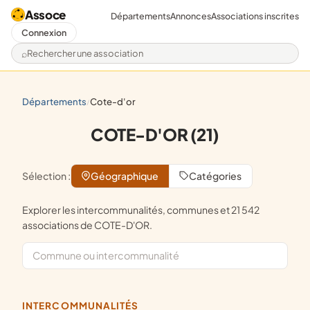
Assoce
Départements
Annonces
Associations inscrites
Connexion
Rechercher une association
départements
cote-d'or
/
COTE-D'OR (21)
Sélection :
Géographique
Catégories
Explorer les intercommunalités, communes et 21 542
associations de COTE-D'OR.
INTERCOMMUNALITÉS