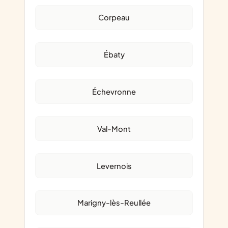
Corpeau
Ébaty
Échevronne
Val-Mont
Levernois
Marigny-lès-Reullée