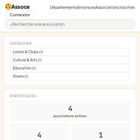
Assoce
Départements
Annonces
Associations inscrites
Connexion
Rechercher une association
CATÉGORIE
Loisirs & Clubs
(1)
Culture & Arts
(1)
Education
(1)
Divers
(1)
STATISTIQUES
4
associations actives
4
1