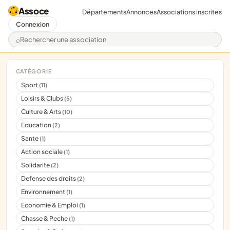
Assoce
Départements
Annonces
Associations inscrites
Connexion
Rechercher une association
CATÉGORIE
Sport
(11)
Loisirs & Clubs
(5)
Culture & Arts
(10)
Education
(2)
Sante
(1)
Action sociale
(1)
Solidarite
(2)
Defense des droits
(2)
Environnement
(1)
Economie & Emploi
(1)
Chasse & Peche
(1)