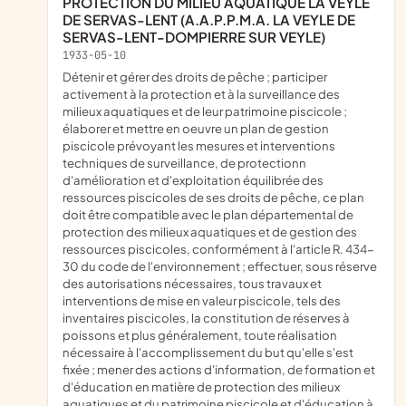
PROTECTION DU MILIEU AQUATIQUE LA VEYLE
DE SERVAS-LENT (A.A.P.P.M.A. LA VEYLE DE
SERVAS-LENT-DOMPIERRE SUR VEYLE)
1933-05-10
détenir et gérer des droits de pêche ; participer
activement à la protection et à la surveillance des
milieux aquatiques et de leur patrimoine piscicole ;
élaborer et mettre en oeuvre un plan de gestion
piscicole prévoyant les mesures et interventions
techniques de surveillance, de protectionn
d'amélioration et d'exploitation équilibrée des
ressources piscicoles de ses droits de pêche, ce plan
doit être compatible avec le plan départemental de
protection des milieux aquatiques et de gestion des
ressources piscicoles, conformément à l'article R. 434-
30 du code de l'environnement ; effectuer, sous réserve
des autorisations nécessaires, tous travaux et
interventions de mise en valeur piscicole, tels des
inventaires piscicoles, la constitution de réserves à
poissons et plus généralement, toute réalisation
nécessaire à l'accomplissement du but qu'elle s'est
fixée ; mener des actions d'information, de formation et
d'éducation en matière de protection des milieux
aquatiques et du patrimoine piscicole et d'éducation à