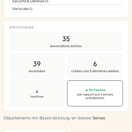
Securite & Defense
(1)
Vie locale
(1)
STATISTIQUES
35
associations actives
39
6
recensées
créées ces 5 dernières années
▲ En hausse
4
par rapport aux 5 années
inactives
précédentes
départements
ain
bassin de bourg-en-bresse
servas
/
/
/