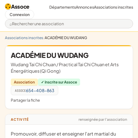
Assoce
Départements
Annonces
Associations inscrites
Connexion
Rechercher une association
Associations inscrites
ACADÉMIE DU WUDANG
ACADÉMIE DU WUDANG
Wudang Tai Chi Chuan / Practical Tai Chi Chuan et Arts
Énergétiques (Qi Gong)
Association
✓ Inscrite sur Assoce
654-408-863
ASSOCE
Partager la fiche
renseignée par l'association
ACTIVITÉ
Promouvoir, diffuser et enseigner l'art martial du