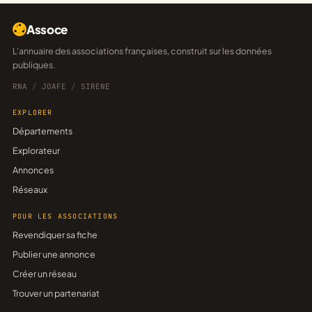
Assoce
L'annuaire des associations françaises, construit sur les données
publiques.
RNA
/
JOAFE
/
SIRENE
EXPLORER
Départements
Explorateur
Annonces
Réseaux
POUR LES ASSOCIATIONS
Revendiquer sa fiche
Publier une annonce
Créer un réseau
Trouver un partenariat