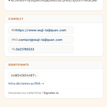
• Activités Physiques Adaptées sur prescription médicale
CONTACT
https://www.wuji-taijiquan.com
WEB
contact@wuji-taijiquan.com
EMAIL
0621785533
TÉL
IDENTIFIANTS
W343034487
RNA
Infos déclarées au RNA
->
Une erreur sur cette fiche ?
Signalez-la
.