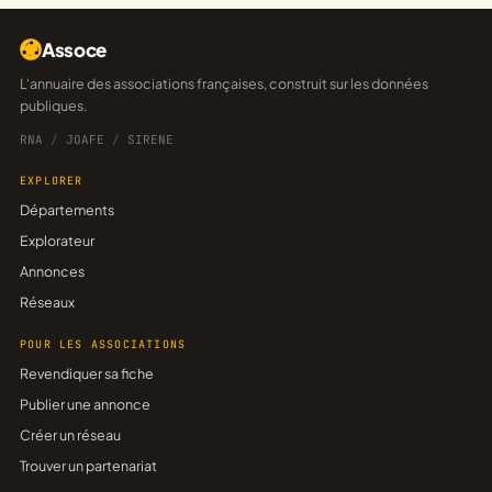
Assoce
L'annuaire des associations françaises, construit sur les données
publiques.
RNA
/
JOAFE
/
SIRENE
EXPLORER
Départements
Explorateur
Annonces
Réseaux
POUR LES ASSOCIATIONS
Revendiquer sa fiche
Publier une annonce
Créer un réseau
Trouver un partenariat