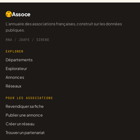
Assoce
L'annuaire des associations françaises, construit sur les données
publiques.
RNA
/
JOAFE
/
SIRENE
EXPLORER
Départements
Explorateur
Annonces
Réseaux
POUR LES ASSOCIATIONS
Revendiquer sa fiche
Publier une annonce
Créer un réseau
Trouver un partenariat