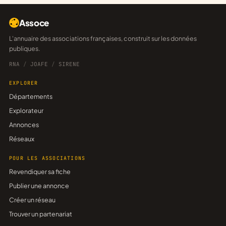
Assoce
L'annuaire des associations françaises, construit sur les données
publiques.
RNA
/
JOAFE
/
SIRENE
EXPLORER
Départements
Explorateur
Annonces
Réseaux
POUR LES ASSOCIATIONS
Revendiquer sa fiche
Publier une annonce
Créer un réseau
Trouver un partenariat