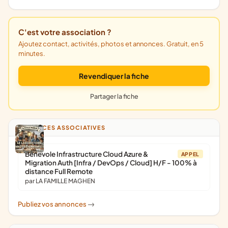
C'est votre association ?
Ajoutez contact, activités, photos et annonces. Gratuit, en 5
minutes.
Revendiquer la fiche
Partager la fiche
ANNONCES ASSOCIATIVES
Bénévole Infrastructure Cloud Azure &
APPEL
Migration Auth [Infra / DevOps / Cloud] H/F - 100% à
distance Full Remote
par LA FAMILLE MAGHEN
Publiez vos annonces
->