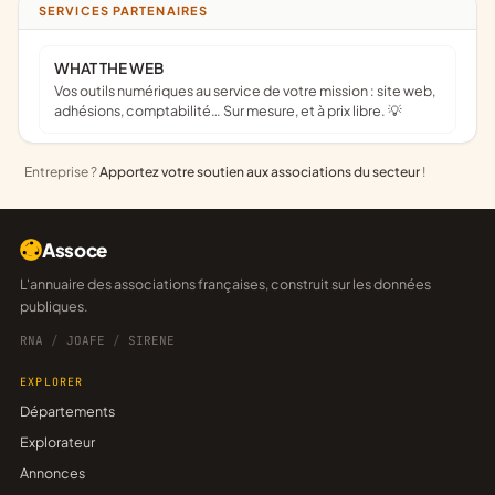
SERVICES PARTENAIRES
WHAT THE WEB
Vos outils numériques au service de votre mission : site web,
adhésions, comptabilité… Sur mesure, et à prix libre. 💡
Entreprise ?
Apportez votre soutien aux associations du secteur
!
Assoce
L'annuaire des associations françaises, construit sur les données
publiques.
RNA
/
JOAFE
/
SIRENE
EXPLORER
Départements
Explorateur
Annonces