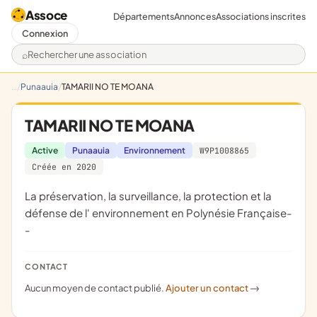
Assoce
Départements
Annonces
Associations inscrites
Connexion
Rechercher une association
Punaauia
TAMARII NO TE MOANA
TAMARII NO TE MOANA
Active
Punaauia
Environnement
W9P1008865
Créée en 2020
La préservation, la surveillance, la protection et la
défense de l' environnement en Polynésie Française-
-
CONTACT
Aucun moyen de contact publié.
Ajouter un contact
->