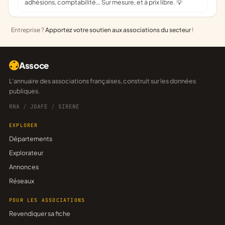
adhésions, comptabilité… Sur mesure, et à prix libre. 💡
Entreprise ?
Apportez votre soutien aux associations du secteur
!
Assoce
L'annuaire des associations françaises, construit sur les données
publiques.
RNA
/
JOAFE
/
SIRENE
EXPLORER
Départements
Explorateur
Annonces
Réseaux
POUR LES ASSOCIATIONS
Revendiquer sa fiche