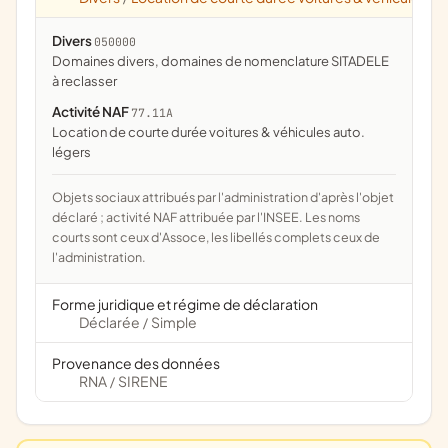
Divers
050000
domaines divers, domaines de nomenclature SITADELE
à reclasser
Activité NAF
77.11A
Location de courte durée voitures & véhicules auto.
légers
Objets sociaux attribués par l'administration d'après l'objet
déclaré ; activité NAF attribuée par l'INSEE. Les noms
courts sont ceux d'Assoce, les libellés complets ceux de
l'administration.
Forme juridique et régime de déclaration
Déclarée
Simple
/
Provenance des données
RNA
SIRENE
/