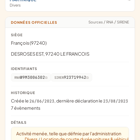
Divers
Sources
/
RNA
/
SIRENE
DONNÉES OFFICIELLES
SIÈGE
François (97240)
DESROSES EST, 97240 LE FRANCOIS
IDENTIFIANTS
W9M3006302
923719942
RNA
SIREN
HISTORIQUE
Créée le
, dernière déclaration le
26/06/2023
23/08/2023
7 évènements
DÉTAILS
Activité menée, telle que définie par l'administration
Divers
Location de courte durée voitures & véhicules au
/