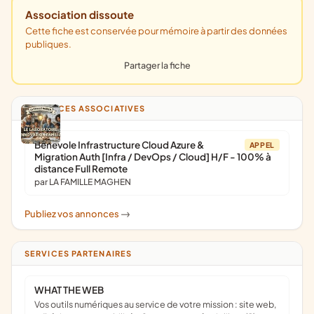
Association dissoute
Cette fiche est conservée pour mémoire à partir des données
publiques.
Partager la fiche
ANNONCES ASSOCIATIVES
Bénévole Infrastructure Cloud Azure &
APPEL
Migration Auth [Infra / DevOps / Cloud] H/F - 100% à
distance Full Remote
par LA FAMILLE MAGHEN
Publiez vos annonces
->
SERVICES PARTENAIRES
WHAT THE WEB
Vos outils numériques au service de votre mission : site web,