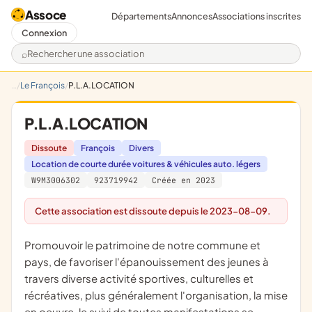
Assoce
Départements
Annonces
Associations inscrites
Connexion
Rechercher une association
Le François
P.L.A.LOCATION
P.L.A.LOCATION
Dissoute
François
Divers
Location de courte durée voitures & véhicules auto. légers
W9M3006302
923719942
Créée en 2023
Cette association est dissoute depuis le 2023-08-09.
promouvoir le patrimoine de notre commune et
pays, de favoriser l'épanouissement des jeunes à
travers diverse activité sportives, culturelles et
récréatives, plus généralement l'organisation, la mise
en oeuvre, le suivi de toutes manifestations se