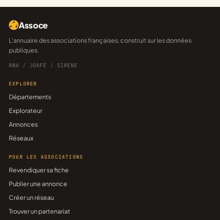
Assoce
L'annuaire des associations françaises, construit sur les données
publiques.
RNA
/
JOAFE
/
SIRENE
EXPLORER
Départements
Explorateur
Annonces
Réseaux
POUR LES ASSOCIATIONS
Revendiquer sa fiche
Publier une annonce
Créer un réseau
Trouver un partenariat