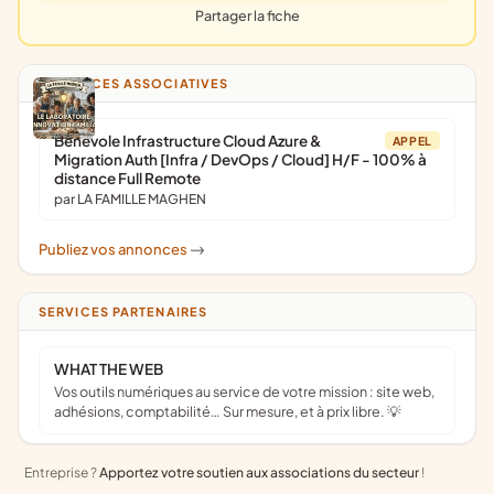
Partager la fiche
ANNONCES ASSOCIATIVES
Bénévole Infrastructure Cloud Azure &
APPEL
Migration Auth [Infra / DevOps / Cloud] H/F - 100% à
distance Full Remote
par LA FAMILLE MAGHEN
Publiez vos annonces
->
SERVICES PARTENAIRES
WHAT THE WEB
Vos outils numériques au service de votre mission : site web,
adhésions, comptabilité… Sur mesure, et à prix libre. 💡
Entreprise ?
Apportez votre soutien aux associations du secteur
!