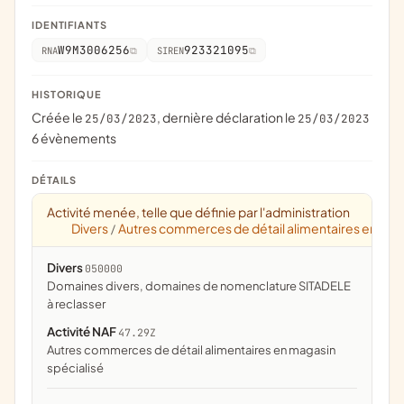
IDENTIFIANTS
W9M3006256
923321095
RNA
SIREN
HISTORIQUE
Créée le
, dernière déclaration le
25/03/2023
25/03/2023
6 évènements
DÉTAILS
Activité menée, telle que définie par l'administration
Divers
Autres commerces de détail alimentaires en mag
/
Divers
050000
domaines divers, domaines de nomenclature SITADELE
à reclasser
Activité NAF
47.29Z
Autres commerces de détail alimentaires en magasin
spécialisé