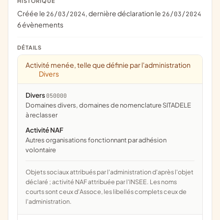
HISTORIQUE
Créée le
, dernière déclaration le
26/03/2024
26/03/2024
6 évènements
DÉTAILS
Activité menée, telle que définie par l'administration
Divers
Divers
050000
domaines divers, domaines de nomenclature SITADELE
à reclasser
Activité NAF
Autres organisations fonctionnant par adhésion
volontaire
Objets sociaux attribués par l'administration d'après l'objet
déclaré ; activité NAF attribuée par l'INSEE. Les noms
courts sont ceux d'Assoce, les libellés complets ceux de
l'administration.