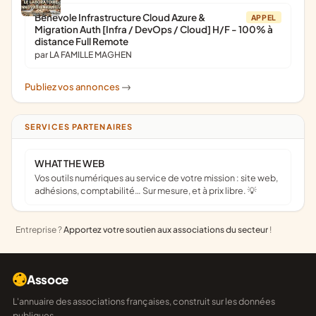
Bénévole Infrastructure Cloud Azure &
APPEL
Migration Auth [Infra / DevOps / Cloud] H/F - 100% à
distance Full Remote
par LA FAMILLE MAGHEN
Publiez vos annonces
->
SERVICES PARTENAIRES
WHAT THE WEB
Vos outils numériques au service de votre mission : site web,
adhésions, comptabilité… Sur mesure, et à prix libre. 💡
Entreprise ?
Apportez votre soutien aux associations du secteur
!
Assoce
L'annuaire des associations françaises, construit sur les données
publiques.