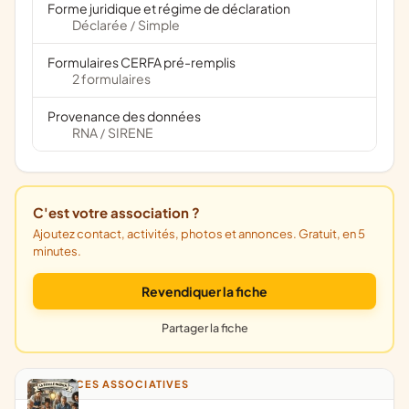
Forme juridique et régime de déclaration
Déclarée
Simple
/
Formulaires CERFA pré-remplis
2 formulaires
Provenance des données
RNA
SIRENE
/
C'est votre association ?
Ajoutez contact, activités, photos et annonces. Gratuit, en 5
minutes.
Revendiquer la fiche
Partager la fiche
ANNONCES ASSOCIATIVES