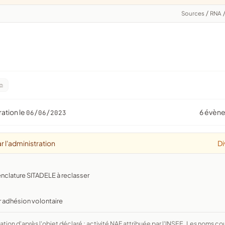
Sources
/
RNA
ration le
6 évèn
06/06/2023
r l'administration
Di
nclature SITADELE à reclasser
r adhésion volontaire