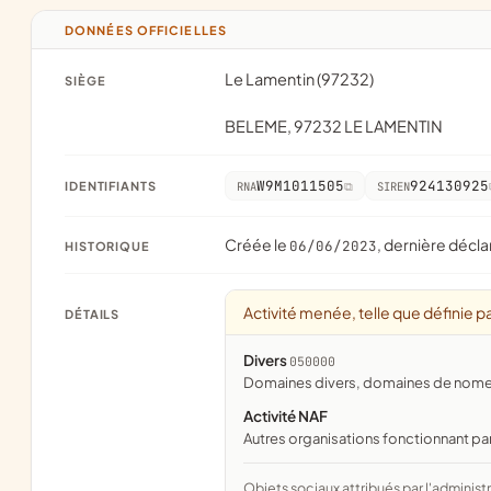
DONNÉES OFFICIELLES
Le Lamentin (97232)
SIÈGE
BELEME, 97232 LE LAMENTIN
W9M1011505
924130925
IDENTIFIANTS
RNA
SIREN
Créée le
, dernière décla
06/06/2023
HISTORIQUE
Activité menée, telle que définie pa
DÉTAILS
Divers
050000
domaines divers, domaines de nome
Activité NAF
Autres organisations fonctionnant pa
Objets sociaux attribués par l'administration d'après l'objet déclaré ; activité NAF attribuée par l'INSEE. Les noms courts