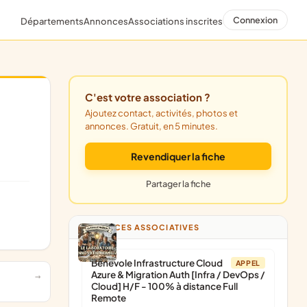
Connexion
Départements
Annonces
Associations inscrites
C'est votre association ?
Ajoutez contact, activités, photos et
annonces. Gratuit, en 5 minutes.
Revendiquer la fiche
Partager la fiche
ANNONCES ASSOCIATIVES
Bénévole Infrastructure Cloud
APPEL
Azure & Migration Auth [Infra / DevOps /
Cloud] H/F - 100% à distance Full
Remote