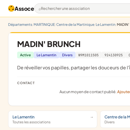
Assoce
Rechercher une association
Départements
MARTINIQUE
Centre de la Martinique
Le Lamentin
MADIN'
MADIN' BRUNCH
Active
Le Lamentin
Divers
W9M1011505
924130925
de réveiller vos papilles, partager les douceurs de l'
CONTACT
Aucun moyen de contact publié.
Ajoute
Le Lamentin
Centre de la 
Toutes les associations
Divers