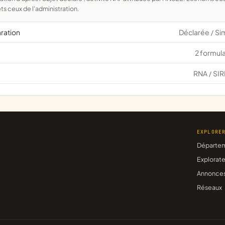
ts ceux de l'administration.
aration
Déclarée
Si
/
2 formula
RNA
SIR
/
EXPLORE
Départe
Explorate
Annonce
Réseaux