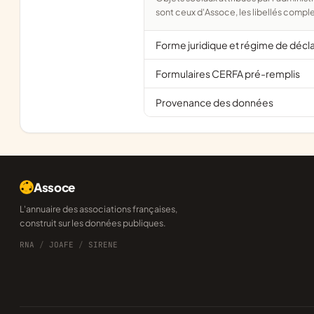
sont ceux d'Assoce, les libellés comple
Forme juridique et régime de décl
Formulaires CERFA pré-remplis
Provenance des données
Assoce
L'annuaire des associations françaises,
construit sur les données publiques.
RNA
/
JOAFE
/
SIRENE