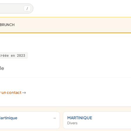
/
 BRUNCH
Créée en 2023
île
r un contact
->
Martinique
MARTINIQUE
Divers