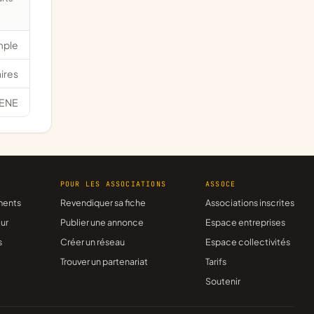
mple
ires
ENE
R
POUR LES ASSOCIATIONS
ASSOCE
ments
Revendiquer sa fiche
Associations inscrites
ur
Publier une annonce
Espace entreprises
s
Créer un réseau
Espace collectivités
Trouver un partenariat
Tarifs
Soutenir