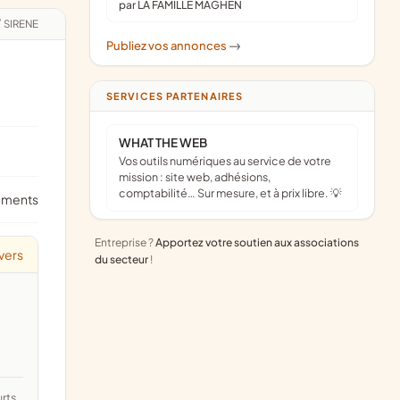
par LA FAMILLE MAGHEN
/
SIRENE
Publiez vos annonces
->
SERVICES PARTENAIRES
WHAT THE WEB
Vos outils numériques au service de votre
mission : site web, adhésions,
comptabilité… Sur mesure, et à prix libre. 💡
ements
Entreprise ?
Apportez votre soutien aux associations
vers
du secteur
!