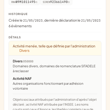
W9M1011495
923661490
RNA
SIREN
HISTORIQUE
Créée le
, dernière déclaration le
21/05/2023
21/05/2023
6 évènements
DÉTAILS
Activité menée, telle que définie par l'administration
Divers
Divers
050000
domaines divers, domaines de nomenclature SITADELE
à reclasser
Activité NAF
Autres organisations fonctionnant par adhésion
volontaire
Objets sociaux attribués par l'administration d'après l'objet
déclaré ; activité NAF attribuée par l'INSEE. Les noms
courts sont ceux d'Assoce, les libellés complets ceux de