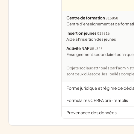
Centre de formation
015050
centre d'enseignement et de format
Insertion jeunes
019016
aide à l'insertion des jeunes
Activité NAF
85.32Z
Enseignement secondaire technique 
Objets sociaux attribués par l'administration d'après l'objet déclaré ; activité NAF attribuée par l'INSEE. Les noms courts
sont ceux d'Assoce, les libellés comple
Forme juridique et régime de décl
Formulaires CERFA pré-remplis
Provenance des données