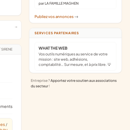
par LA FAMILLE MAGHEN
Publiez vos annonces
->
SERVICES PARTENAIRES
WHAT THE WEB
/
SIRENE
Vos outils numériques au service de votre
mission : site web, adhésions,
comptabilité… Sur mesure, et à prix libre. 💡
Entreprise ?
Apportez votre soutien aux associations
du secteur
!
ements
nes
/
e ou