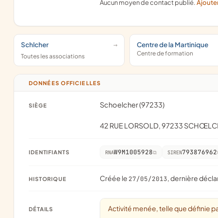
Aucun moyen de contact publié.
Ajoute
Schlcher
Centre de la Martinique
Centre de formation
Toutes les associations
DONNÉES OFFICIELLES
Schoelcher (97233)
SIÈGE
42 RUE LORSOLD, 97233 SCHŒL
W9M1005928
793876962
IDENTIFIANTS
RNA
SIREN
Créée le
, dernière décla
27/05/2013
HISTORIQUE
Activité menée, telle que définie pa
DÉTAILS