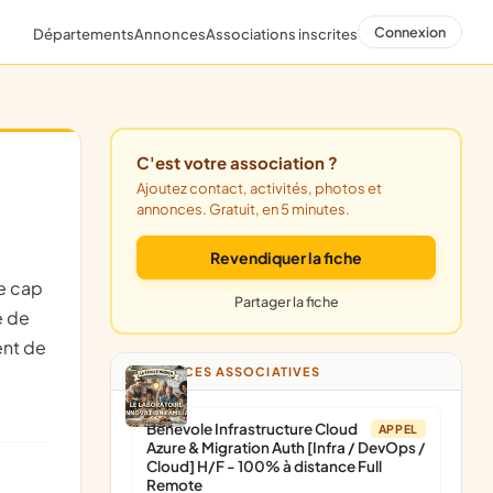
Connexion
Départements
Annonces
Associations inscrites
C'est votre association ?
Ajoutez contact, activités, photos et
annonces. Gratuit, en 5 minutes.
Revendiquer la fiche
Partager la fiche
e de
ent de
ANNONCES ASSOCIATIVES
Bénévole Infrastructure Cloud
APPEL
Azure & Migration Auth [Infra / DevOps /
Cloud] H/F - 100% à distance Full
Remote