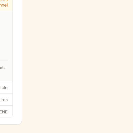
nnel
mple
ires
ENE