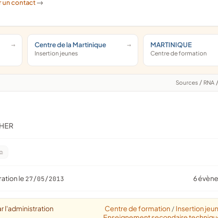
r un contact
->
Centre de la Martinique
MARTINIQUE
Insertion jeunes
Centre de formation
Sources
/
RNA
CHER
ration le
6 évèn
27/05/2013
r l'administration
Centre de formation
Insertion jeu
/
Enseignement secondaire techniqu