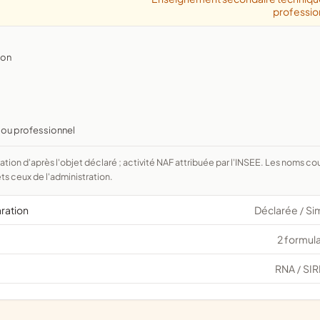
professio
ion
ou professionnel
ts ceux de l'administration.
aration
Déclarée
Si
/
2 formula
RNA
SIR
/