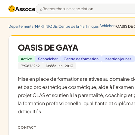
Assoce
Rechercher une association
Schlcher
Départements
MARTINIQUE
Centre de la Martinique
OASIS DE 
OASIS DE GAYA
Active
Schoelcher
Centre de formation
Insertion jeunes
793876962
Créée en 2013
mise en place de formations relatives au domaine de l'esthétique et du bien-être, accompagnement à la VAE de cap
et bac pro esthétique cosmétique, aide à l'examen
projet CLAS et soutien à la parentalité, coaching 
la formation professionnelle, qualifiante et diplômant
difficultés
CONTACT