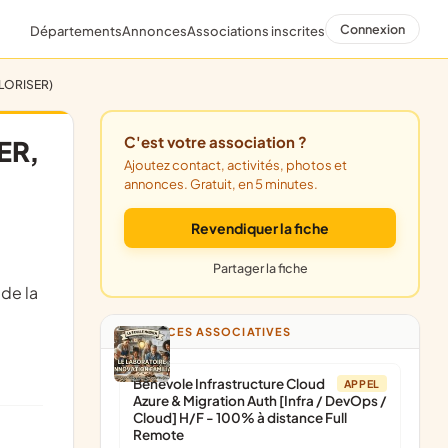
Connexion
Départements
Annonces
Associations inscrites
ALORISER)
C'est votre association ?
ER,
Ajoutez contact, activités, photos et
annonces. Gratuit, en 5 minutes.
Revendiquer la fiche
Partager la fiche
 de la
ANNONCES ASSOCIATIVES
Bénévole Infrastructure Cloud
APPEL
Azure & Migration Auth [Infra / DevOps /
Cloud] H/F - 100% à distance Full
Remote