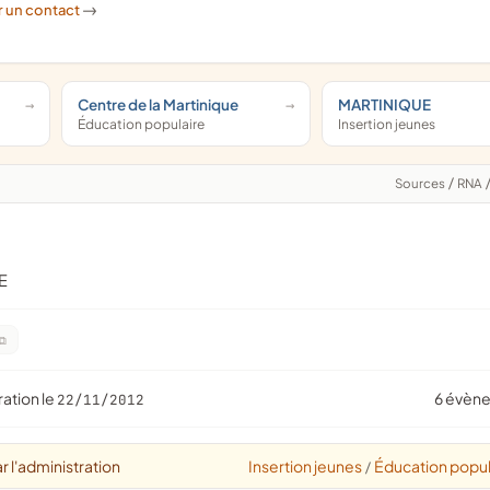
r un contact
->
Centre de la Martinique
MARTINIQUE
Éducation populaire
Insertion jeunes
Sources
/
RNA
E
ration le
6 évèn
22/11/2012
r l'administration
Insertion jeunes
Éducation popul
/