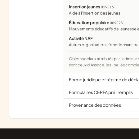
Insertion jeunes
019016
aide à l'insertion des jeunes
Éducation populaire
009025
mouvements éducatifs de jeunesse e
Activité NAF
Autres organisations fonctionnant pa
Objets sociaux attribués par l'administration d'après l'objet déclaré ; activité NAF attribuée par l'INSEE. Les noms courts
sont ceux d'Assoce, les libellés comple
Forme juridique et régime de décl
Formulaires CERFA pré-remplis
Provenance des données