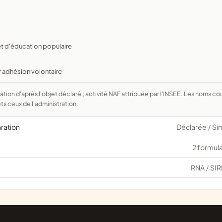
t d'éducation populaire
r adhésion volontaire
ts ceux de l'administration.
aration
Déclarée
Si
/
2 formula
RNA
SIR
/