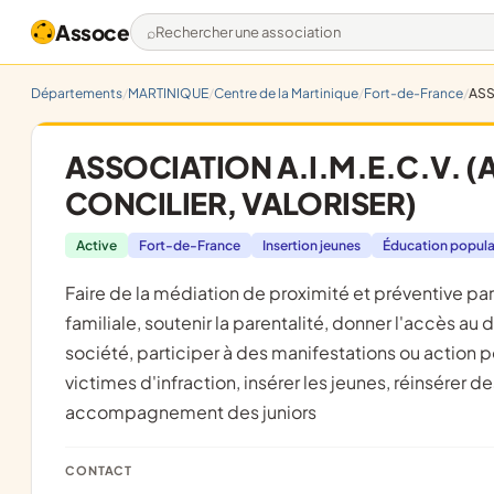
Assoce
Rechercher une association
Départements
MARTINIQUE
Centre de la Martinique
Fort-de-France
ASS
ASSOCIATION A.I.M.E.C.V. (
CONCILIER, VALORISER)
Active
Fort-de-France
Insertion jeunes
Éducation popula
faire de la médiation de proximité et préventive par une personne vigilante, promouvoir la médiation sociale et
familiale, soutenir la parentalité, donner l'accès au d
société, participer à des manifestations ou action p
victimes d'infraction, insérer les jeunes, réinsérer 
accompagnement des juniors
CONTACT