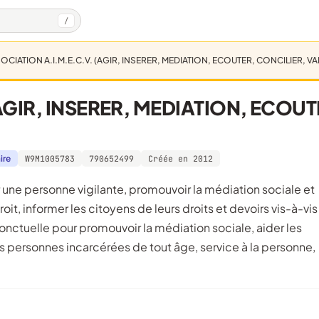
/
OCIATION A.I.M.E.C.V. (AGIR, INSERER, MEDIATION, ECOUTER, CONCILIER, V
AGIR, INSERER, MEDIATION, ECOUT
ire
W9M1005783
790652499
Créée en 2012
roit, informer les citoyens de leurs droits et devoirs vis-à-vis
onctuelle pour promouvoir la médiation sociale, aider les
des personnes incarcérées de tout âge, service à la personne,