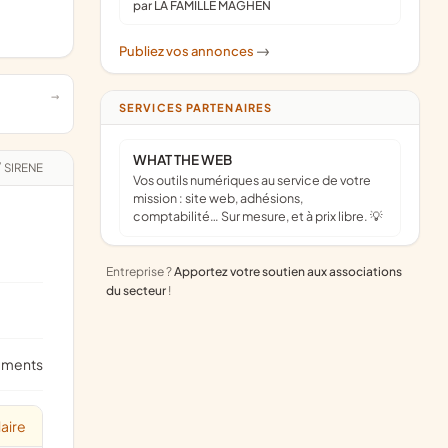
par LA FAMILLE MAGHEN
Publiez vos annonces
->
SERVICES PARTENAIRES
WHAT THE WEB
/
SIRENE
Vos outils numériques au service de votre
mission : site web, adhésions,
comptabilité… Sur mesure, et à prix libre. 💡
Entreprise ?
Apportez votre soutien aux associations
du secteur
!
ements
aire