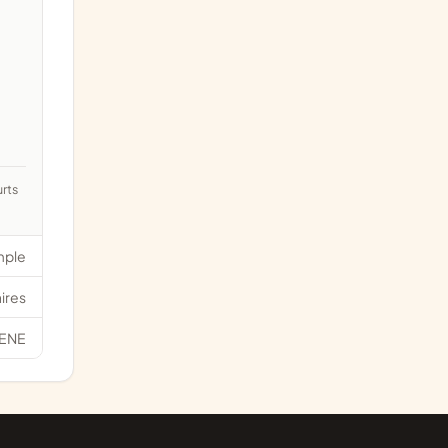
mple
ires
ENE