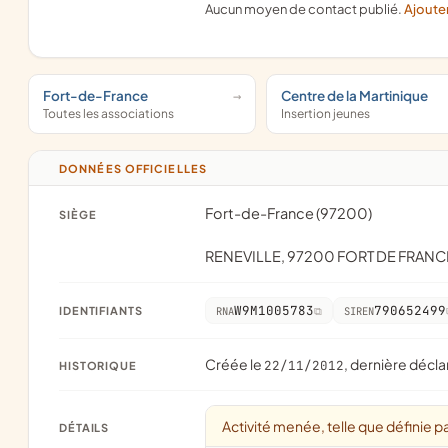
Aucun moyen de contact publié.
Ajoute
Fort-de-France
Centre de la Martinique
Toutes les associations
Insertion jeunes
DONNÉES OFFICIELLES
Fort-de-France (97200)
SIÈGE
RENEVILLE, 97200 FORT DE FRANC
W9M1005783
790652499
IDENTIFIANTS
RNA
SIREN
Créée le
, dernière décla
22/11/2012
HISTORIQUE
Activité menée, telle que définie pa
DÉTAILS