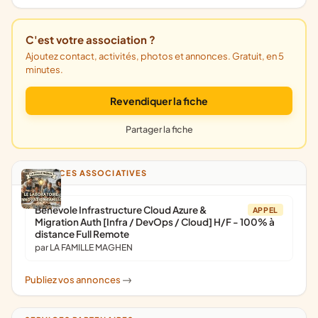
C'est votre association ?
Ajoutez contact, activités, photos et annonces. Gratuit, en 5
minutes.
Revendiquer la fiche
Partager la fiche
ANNONCES ASSOCIATIVES
Bénévole Infrastructure Cloud Azure &
APPEL
Migration Auth [Infra / DevOps / Cloud] H/F - 100% à
distance Full Remote
par LA FAMILLE MAGHEN
Publiez vos annonces
->