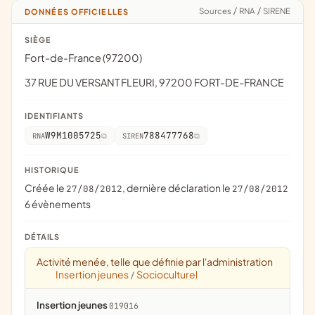
Sources
/
RNA
/
SIRENE
DONNÉES OFFICIELLES
SIÈGE
Fort-de-France (97200)
37 RUE DU VERSANT FLEURI, 97200 FORT-DE-FRANCE
IDENTIFIANTS
W9M1005725
788477768
RNA
SIREN
HISTORIQUE
Créée le
, dernière déclaration le
27/08/2012
27/08/2012
6 évènements
DÉTAILS
Activité menée, telle que définie par l'administration
Insertion jeunes
Socioculturel
/
Insertion jeunes
019016