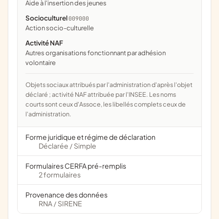
aide à l'insertion des jeunes
Socioculturel
009000
action socio-culturelle
Activité NAF
Autres organisations fonctionnant par adhésion
volontaire
Objets sociaux attribués par l'administration d'après l'objet
déclaré ; activité NAF attribuée par l'INSEE. Les noms
courts sont ceux d'Assoce, les libellés complets ceux de
l'administration.
Forme juridique et régime de déclaration
Déclarée
Simple
/
Formulaires CERFA pré-remplis
2 formulaires
Provenance des données
RNA
SIRENE
/