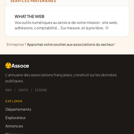
SERVICES PARTENAIRES
WHAT THE WEB
Vos outils numériques au service de votre mission : site web,
adhésions, comptabilité… Sur mesure, et à prix libre. 💡
Entreprise ?
Apportez votre soutien aux associations du secteur
!
Assoce
L'annuaire des associations françaises, construit sur les données
publiques.
RNA
/
JOAFE
/
SIRENE
EXPLORER
Départements
Explorateur
Annonces