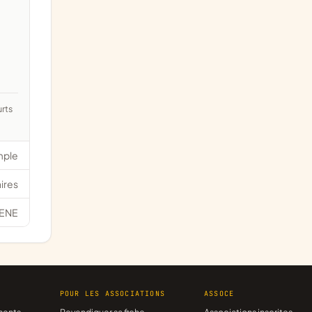
mple
ires
ENE
R
POUR LES ASSOCIATIONS
ASSOCE