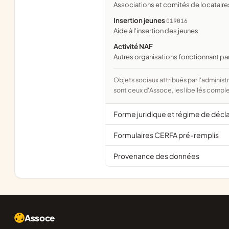
associations et comités de locatair
Insertion jeunes
019016
aide à l'insertion des jeunes
Activité NAF
Autres organisations fonctionnant pa
Objets sociaux attribués par l'administration d'après l'objet déclaré ; activité NAF attribuée par l'INSEE. Les noms courts
sont ceux d'Assoce, les libellés comple
Forme juridique et régime de décl
Formulaires CERFA pré-remplis
Provenance des données
Assoce