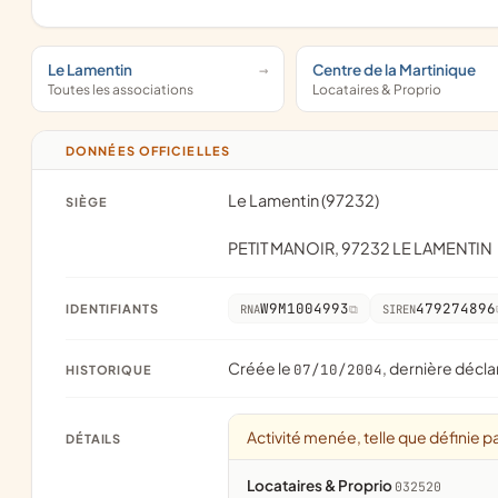
Le Lamentin
Centre de la Martinique
Toutes les associations
Locataires & Proprio
DONNÉES OFFICIELLES
Le Lamentin (97232)
SIÈGE
PETIT MANOIR, 97232 LE LAMENTIN
W9M1004993
479274896
IDENTIFIANTS
RNA
SIREN
Créée le
, dernière décla
07/10/2004
HISTORIQUE
Activité menée, telle que définie pa
DÉTAILS
Locataires & Proprio
032520