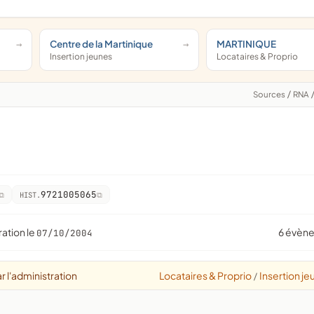
Centre de la Martinique
MARTINIQUE
Insertion jeunes
Locataires & Proprio
Sources
/
RNA
9721005065
HIST.
ration le
6 évèn
07/10/2004
r l'administration
Locataires & Proprio
Insertion je
/