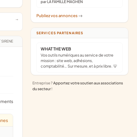
par LA FAMILLE MAGHEN
Publiez vos annonces
->
SERVICES PARTENAIRES
/
SIRENE
WHAT THE WEB
Vos outils numériques au service de votre
mission : site web, adhésions,
comptabilité… Sur mesure, et à prix libre. 💡
Entreprise ?
Apportez votre soutien aux associations
du secteur
!
ements
unes