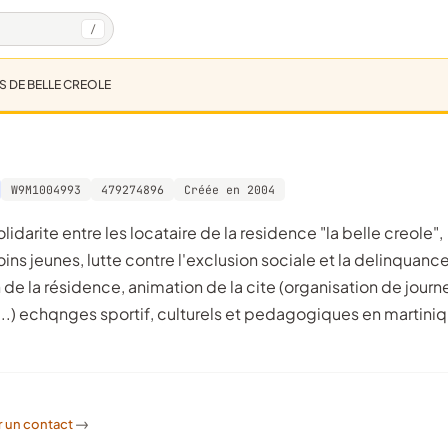
/
IS DE BELLE CREOLE
W9M1004993
479274896
Créée en 2004
ins jeunes, lutte contre l'exclusion sociale et la delinquance
n de la résidence, animation de la cite (organisation de journ
tc...) echqnges sportif, culturels et pedagogiques en martiniq
r un contact
->