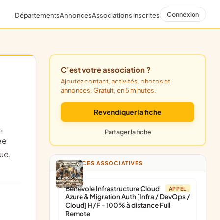
Connexion
Départements
Annonces
Associations inscrites
C'est votre association ?
Ajoutez contact, activités, photos et
annonces. Gratuit, en 5 minutes.
Revendiquer la fiche
,
Partager la fiche
ee
ue,
ANNONCES ASSOCIATIVES
Bénévole Infrastructure Cloud
APPEL
Azure & Migration Auth [Infra / DevOps /
Cloud] H/F - 100% à distance Full
Remote