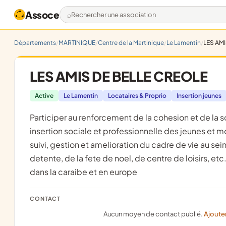
Assoce
Rechercher une association
Départements
MARTINIQUE
Centre de la Martinique
Le Lamentin
LES AM
LES AMIS DE BELLE CREOLE
Active
Le Lamentin
Locataires & Proprio
Insertion jeunes
participer au renforcement de la cohesion et de la solidarite entre les locataire de la residence "la belle creole",
insertion sociale et professionnelle des jeunes et mo
suivi, gestion et amelioration du cadre de vie au sei
detente, de la fete de noel, de centre de loisirs, e
dans la caraibe et en europe
CONTACT
Aucun moyen de contact publié.
Ajoute