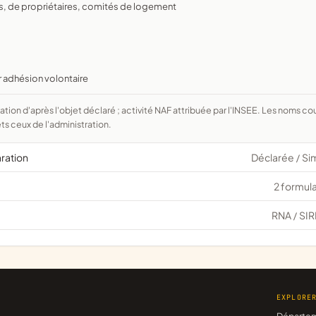
es, de propriétaires, comités de logement
r adhésion volontaire
ts ceux de l'administration.
aration
Déclarée
Si
/
2 formula
RNA
SIR
/
EXPLORE