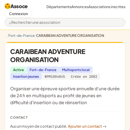
Assoce
Départements
Annonces
Associations inscrites
Connexion
Rechercher une association
Fort-de-France
CARAIBEAN ADVENTURE ORGANISATION
CARAIBEAN ADVENTURE
ORGANISATION
Active
Fort-de-France
Multisports local
Insertion jeunes
W9M1004845
Créée en 2002
organiser une épreuve sportive annuelle d'une durée
de 24 h en multisports au profit de jeunes en
difficulté d'insertion ou de réinsertion
CONTACT
Aucun moyen de contact publié.
Ajouter un contact
->