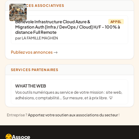
ANNONCES ASSOCIATIVES
Bénévole Infrastructure Cloud Azure &
APPEL
Migration Auth [Infra / DevOps / Cloud] H/F - 100% à
distance Full Remote
par LA FAMILLE MAGHEN
Publiez vos annonces
->
SERVICES PARTENAIRES
WHAT THE WEB
Vos outils numériques au service de votre mission : site web,
adhésions, comptabilité… Sur mesure, et à prix libre. 💡
Entreprise ?
Apportez votre soutien aux associations du secteur
!
Assoce