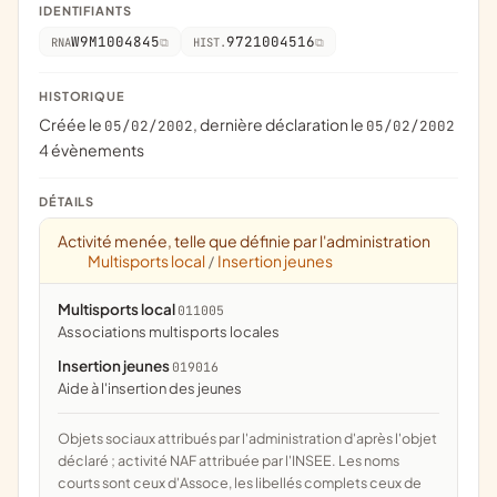
IDENTIFIANTS
W9M1004845
9721004516
RNA
HIST.
HISTORIQUE
Créée le
, dernière déclaration le
05/02/2002
05/02/2002
4 évènements
DÉTAILS
Activité menée, telle que définie par l'administration
Multisports local
Insertion jeunes
/
Multisports local
011005
associations multisports locales
Insertion jeunes
019016
aide à l'insertion des jeunes
Objets sociaux attribués par l'administration d'après l'objet
déclaré ; activité NAF attribuée par l'INSEE. Les noms
courts sont ceux d'Assoce, les libellés complets ceux de