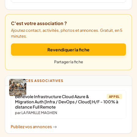
C'est votre association ?
Ajoutez contact, activités, photos et annonces. Gratuit, en 5
minutes.
Revendiquer la fiche
Partager la fiche
ANNONCES ASSOCIATIVES
Bénévole Infrastructure Cloud Azure &
APPEL
Migration Auth [Infra / DevOps / Cloud] H/F - 100% à
distance Full Remote
par LA FAMILLE MAGHEN
Publiez vos annonces
->