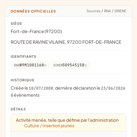
Sources
/
RNA
/
SIRENE
DONNÉES OFFICIELLES
SIÈGE
Fort-de-France (97200)
ROUTE DE RAVINE VILAINE, 97200 FORT-DE-FRANCE
IDENTIFIANTS
W9M1001168
509545158
RNA
SIREN
HISTORIQUE
Créée le
, dernière déclaration le
10/07/2008
23/06/2026
6 évènements
DÉTAILS
Activité menée, telle que définie par l'administration
Culture
Insertion jeunes
/