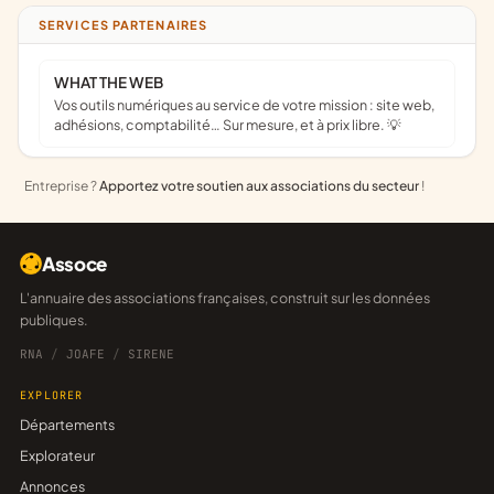
SERVICES PARTENAIRES
WHAT THE WEB
Vos outils numériques au service de votre mission : site web,
adhésions, comptabilité… Sur mesure, et à prix libre. 💡
Entreprise ?
Apportez votre soutien aux associations du secteur
!
Assoce
L'annuaire des associations françaises, construit sur les données
publiques.
RNA
/
JOAFE
/
SIRENE
EXPLORER
Départements
Explorateur
Annonces