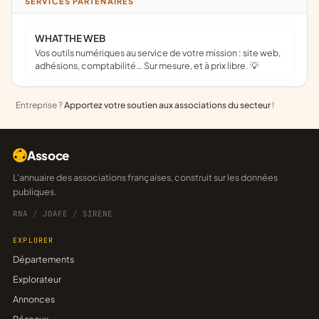
SERVICES PARTENAIRES
WHAT THE WEB
Vos outils numériques au service de votre mission : site web,
adhésions, comptabilité… Sur mesure, et à prix libre. 💡
Entreprise ?
Apportez votre soutien aux associations du secteur
!
Assoce
L'annuaire des associations françaises, construit sur les données
publiques.
RNA
/
JOAFE
/
SIRENE
EXPLORER
Départements
Explorateur
Annonces