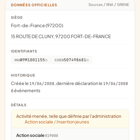
Sources
/
RNA
/
SIRENE
DONNÉES OFFICIELLES
SIÈGE
Fort-de-France (97200)
15 ROUTE DE CLUNY, 97200 FORT-DE-FRANCE
IDENTIFIANTS
W9M1001155
507498681
RNA
SIREN
HISTORIQUE
Créée le
, dernière déclaration le
19/06/2008
19/06/2008
6 évènements
DÉTAILS
Activité menée, telle que définie par l'administration
Action sociale
Insertion jeunes
/
Action sociale
019000