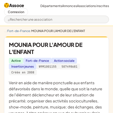
Assoce
Départements
Annonces
Associations inscrites
Connexion
Rechercher une association
Fort-de-France
MOUNIA POUR L'AMOUR DE L'ENFANT
MOUNIA POUR L'AMOUR DE
L'ENFANT
Active
Fort-de-France
Action sociale
Insertion jeunes
W9M1001155
507498681
Créée en 2008
venir en aide de manière ponctuelle aux enfants
défavorisés dans le monde, quelle que soit la nature
de l'élément déclencheur et de leur situation de
précarité; organiser des activités socioculturelles,
show-mode, peinture, musique; des échanges, des
voyages, à titre onéreux en vue de subvenir au frais