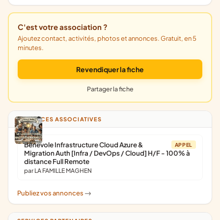
C'est votre association ?
Ajoutez contact, activités, photos et annonces. Gratuit, en 5
minutes.
Revendiquer la fiche
Partager la fiche
ANNONCES ASSOCIATIVES
Bénévole Infrastructure Cloud Azure &
APPEL
Migration Auth [Infra / DevOps / Cloud] H/F - 100% à
distance Full Remote
par LA FAMILLE MAGHEN
Publiez vos annonces
->