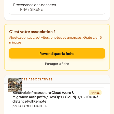
Provenance des données
RNA
SIRENE
/
C'est votre association ?
Ajoutez contact, activités, photos et annonces. Gratuit, en 5
minutes.
Revendiquer la fiche
Partager la fiche
ANNONCES ASSOCIATIVES
Bénévole Infrastructure Cloud Azure &
APPEL
Migration Auth [Infra / DevOps / Cloud] H/F - 100% à
distance Full Remote
par LA FAMILLE MAGHEN