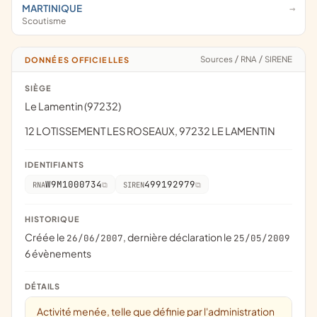
MARTINIQUE
Scoutisme
Sources
/
RNA
/
SIRENE
DONNÉES OFFICIELLES
SIÈGE
Le Lamentin (97232)
12 LOTISSEMENT LES ROSEAUX, 97232 LE LAMENTIN
IDENTIFIANTS
W9M1000734
499192979
RNA
SIREN
HISTORIQUE
Créée le
, dernière déclaration le
26/06/2007
25/05/2009
6 évènements
DÉTAILS
Activité menée, telle que définie par l'administration