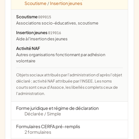
Scoutisme
Insertion jeunes
/
Scoutisme
009015
associations socio-éducatives, scoutisme
Insertion jeunes
019016
aide à l'insertion des jeunes
Activité NAF
Autres organisations fonctionnant par adhésion
volontaire
Objets sociaux attribués par l'administration d'après l'objet
déclaré ; activité NAF attribuée par l'INSEE. Les noms
courts sont ceux d'Assoce, les libellés complets ceux de
l'administration.
Forme juridique et régime de déclaration
Déclarée
Simple
/
Formulaires CERFA pré-remplis
2 formulaires