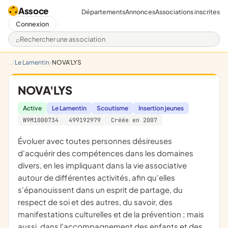
Assoce
Départements
Annonces
Associations inscrites
Connexion
Rechercher une association
Le Lamentin
NOVA'LYS
NOVA'LYS
Active
Le Lamentin
Scoutisme
Insertion jeunes
W9M1000734
499192979
Créée en 2007
évoluer avec toutes personnes désireuses
d'acquérir des compétences dans les domaines
divers, en les impliquant dans la vie associative
autour de différentes activités, afin qu'elles
s'épanouissent dans un esprit de partage, du
respect de soi et des autres, du savoir, des
manifestations culturelles et de la prévention ; mais
aussi, dans l'accompagnement des enfants et des