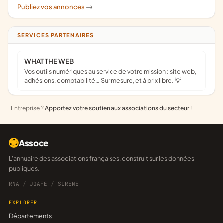
Publiez vos annonces
->
SERVICES PARTENAIRES
WHAT THE WEB
Vos outils numériques au service de votre mission : site web,
adhésions, comptabilité… Sur mesure, et à prix libre. 💡
Entreprise ?
Apportez votre soutien aux associations du secteur
!
Assoce
L'annuaire des associations françaises, construit sur les données
publiques.
RNA
/
JOAFE
/
SIRENE
EXPLORER
Départements