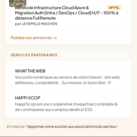
Bénévole Infrastructure Cloud Azure &
APPEL
Migration Auth [Infra / DevOps / Cloud] H/F - 100% à
distance Full Remote
par LA FAMILLE MAGHEN
Publiez vos annonces
->
SERVICES PARTENAIRES
WHAT THE WEB
Vos outils numériques au service de votre mission : site web,
adhésions, comptabilité… Sur mesure, et à prix libre. 💡
HAPPI SCOP
Happï Scop est une coopérative d’expertise comptable &
de commissariat aux comptes dédié à l'ESS
Entreprise ?
Apportez votre soutien aux associations du secteur
!