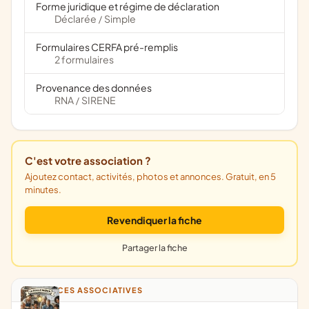
Forme juridique et régime de déclaration
Déclarée
Simple
/
Formulaires CERFA pré-remplis
2 formulaires
Provenance des données
RNA
SIRENE
/
C'est votre association ?
Ajoutez contact, activités, photos et annonces. Gratuit, en 5
minutes.
Revendiquer la fiche
Partager la fiche
ANNONCES ASSOCIATIVES