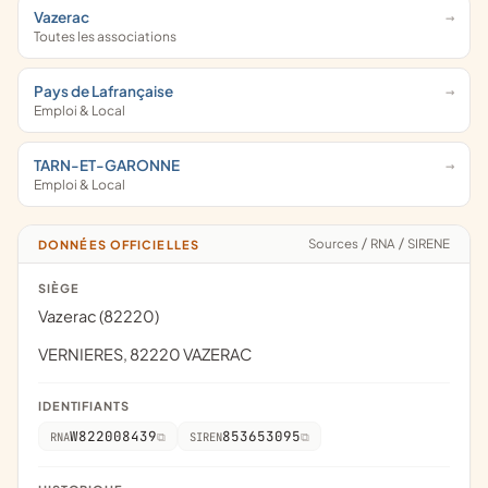
Vazerac
Toutes les associations
Pays de Lafrançaise
Emploi & Local
TARN-ET-GARONNE
Emploi & Local
Sources
/
RNA
/
SIRENE
DONNÉES OFFICIELLES
SIÈGE
Vazerac (82220)
VERNIERES, 82220 VAZERAC
IDENTIFIANTS
W822008439
853653095
RNA
SIREN