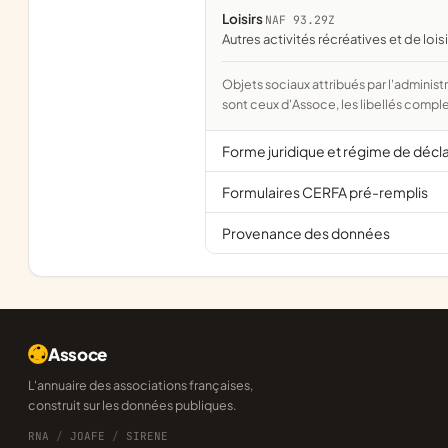
Loisirs
NAF 93.29Z
Autres activités récréatives et de loisi
Objets sociaux attribués par l'administration d'après l'objet déclaré ; activité NAF attribuée par l'INSEE. Les noms courts
sont ceux d'Assoce, les libellés comple
Forme juridique et régime de décl
Formulaires CERFA pré-remplis
Provenance des données
Assoce
L'annuaire des associations françaises,
construit sur les données publiques.
RNA
/
JOAFE
/
SIRENE