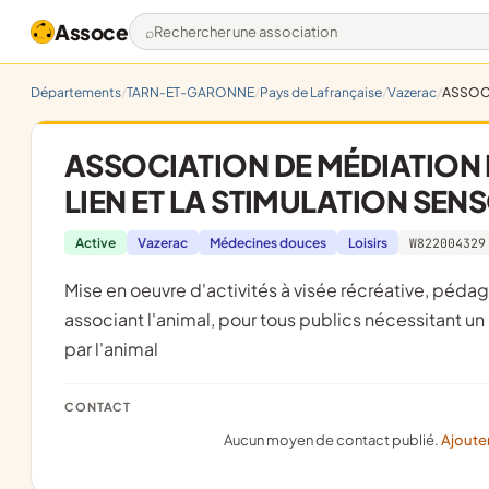
Assoce
Rechercher une association
Départements
TARN-ET-GARONNE
Pays de Lafrançaise
Vazerac
ASSOCI
ASSOCIATION DE MÉDIATION P
LIEN ET LA STIMULATION SEN
Active
Vazerac
Médecines douces
Loisirs
W822004329
mise en oeuvre d'activités à visée récréative, pédagogique, sociale et thérapeutique (non médicamenteuse)
associant l'animal, pour tous publics nécessitant
par l'animal
CONTACT
Aucun moyen de contact publié.
Ajoute