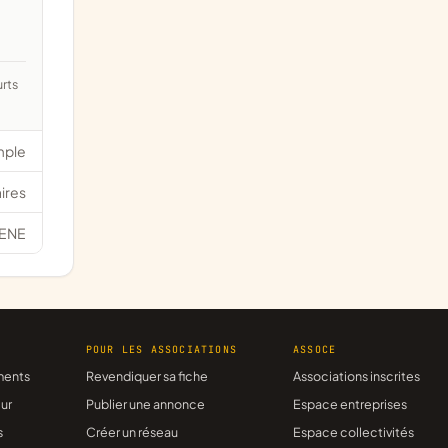
mple
ires
ENE
R
POUR LES ASSOCIATIONS
ASSOCE
ments
Revendiquer sa fiche
Associations inscrites
ur
Publier une annonce
Espace entreprises
s
Créer un réseau
Espace collectivités