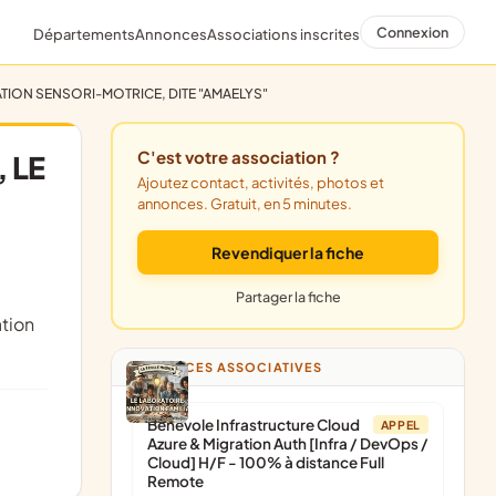
Connexion
Départements
Annonces
Associations inscrites
LATION SENSORI-MOTRICE, DITE "AMAELYS"
C'est votre association ?
 LE
Ajoutez contact, activités, photos et
annonces. Gratuit, en 5 minutes.
Revendiquer la fiche
Partager la fiche
tion
ANNONCES ASSOCIATIVES
Bénévole Infrastructure Cloud
APPEL
Azure & Migration Auth [Infra / DevOps /
Cloud] H/F - 100% à distance Full
Remote