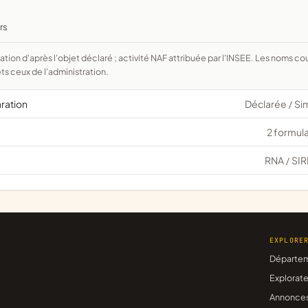
rs
ts ceux de l'administration.
aration
Déclarée
Si
/
2 formula
RNA
SIR
/
EXPLORE
Départe
Explorate
Annonce