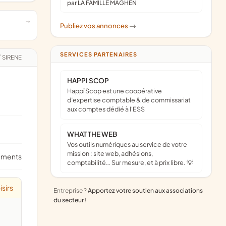
par LA FAMILLE MAGHEN
Publiez vos annonces
->
SERVICES PARTENAIRES
/
SIRENE
HAPPI SCOP
Happï Scop est une coopérative
d’expertise comptable & de commissariat
aux comptes dédié à l'ESS
WHAT THE WEB
Vos outils numériques au service de votre
mission : site web, adhésions,
ements
comptabilité… Sur mesure, et à prix libre. 💡
isirs
Entreprise ?
Apportez votre soutien aux associations
du secteur
!