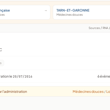
nçaise
TARN-ET-GARONNE
uces
Médecines douces
Sources
/
RNA
C
ration le
6 évèn
20/07/2016
r l'administration
Médecines douces
Lo
/