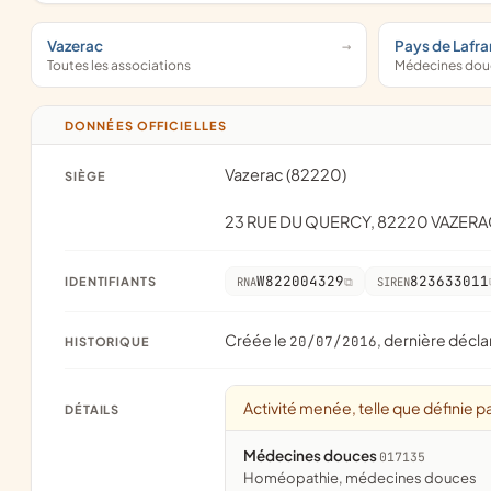
Vazerac
Pays de Lafra
Toutes les associations
Médecines do
DONNÉES OFFICIELLES
Vazerac (82220)
SIÈGE
23 RUE DU QUERCY, 82220 VAZERA
W822004329
823633011
IDENTIFIANTS
RNA
SIREN
Créée le
, dernière décla
20/07/2016
HISTORIQUE
Activité menée, telle que définie pa
DÉTAILS
Médecines douces
017135
homéopathie, médecines douces