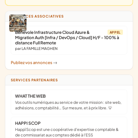
ANNONCES ASSOCIATIVES
Bénévole Infrastructure Cloud Azure &
APPEL
Migration Auth [Infra / DevOps / Cloud] H/F - 100% à
distance Full Remote
par LA FAMILLE MAGHEN
Publiez vos annonces
->
SERVICES PARTENAIRES
WHAT THE WEB
Vos outils numériques au service de votre mission : site web,
adhésions, comptabilité… Sur mesure, et à prix libre. 💡
HAPPI SCOP
Happï Scop est une coopérative d’expertise comptable &
de commissariat aux comptes dédié à l'ESS