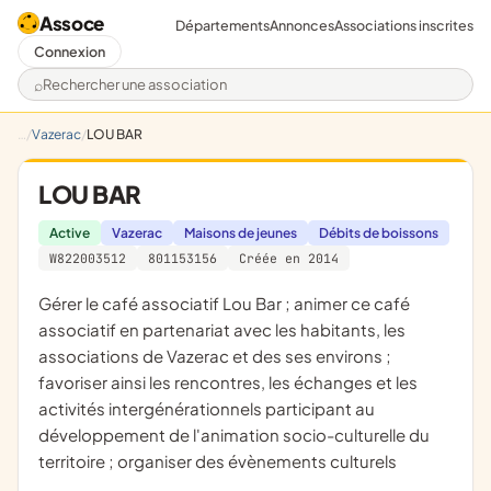
Assoce
Départements
Annonces
Associations inscrites
Connexion
Rechercher une association
Vazerac
LOU BAR
LOU BAR
Active
Vazerac
Maisons de jeunes
Débits de boissons
W822003512
801153156
Créée en 2014
gérer le café associatif Lou Bar ; animer ce café
associatif en partenariat avec les habitants, les
associations de Vazerac et des ses environs ;
favoriser ainsi les rencontres, les échanges et les
activités intergénérationnels participant au
développement de l'animation socio-culturelle du
territoire ; organiser des évènements culturels