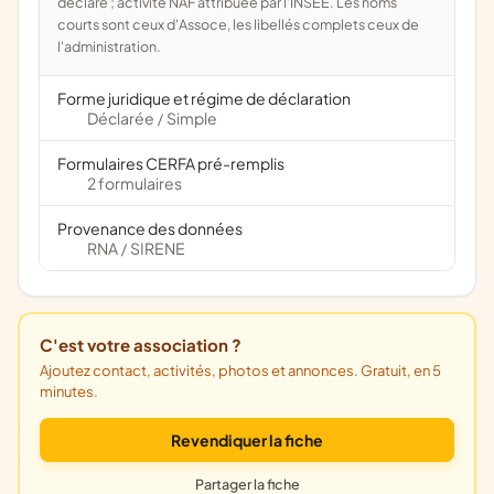
déclaré ; activité NAF attribuée par l'INSEE. Les noms
courts sont ceux d'Assoce, les libellés complets ceux de
l'administration.
Forme juridique et régime de déclaration
Déclarée
Simple
/
Formulaires CERFA pré-remplis
2 formulaires
Provenance des données
RNA
SIRENE
/
C'est votre association ?
Ajoutez contact, activités, photos et annonces. Gratuit, en 5
minutes.
Revendiquer la fiche
Partager la fiche