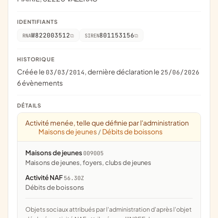
IDENTIFIANTS
W822003512
801153156
RNA
SIREN
HISTORIQUE
Créée le
, dernière déclaration le
03/03/2014
25/06/2026
6 évènements
DÉTAILS
Activité menée, telle que définie par l'administration
Maisons de jeunes
Débits de boissons
/
Maisons de jeunes
009005
maisons de jeunes, foyers, clubs de jeunes
Activité NAF
56.30Z
Débits de boissons
Objets sociaux attribués par l'administration d'après l'objet