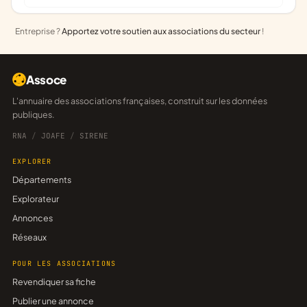
Entreprise ?
Apportez votre soutien aux associations du secteur
!
Assoce
L'annuaire des associations françaises, construit sur les données
publiques.
RNA
/
JOAFE
/
SIRENE
EXPLORER
Départements
Explorateur
Annonces
Réseaux
POUR LES ASSOCIATIONS
Revendiquer sa fiche
Publier une annonce