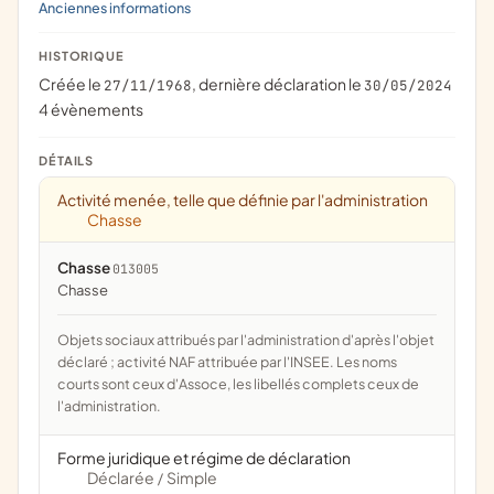
Anciennes informations
HISTORIQUE
Créée le
, dernière déclaration le
27/11/1968
30/05/2024
4 évènements
DÉTAILS
Activité menée, telle que définie par l'administration
Chasse
Chasse
013005
chasse
Objets sociaux attribués par l'administration d'après l'objet
déclaré ; activité NAF attribuée par l'INSEE. Les noms
courts sont ceux d'Assoce, les libellés complets ceux de
l'administration.
Forme juridique et régime de déclaration
Déclarée
Simple
/