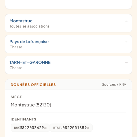
Montastruc
Toutes les associations
Pays de Lafrançaise
Chasse
TARN-ET-GARONNE
Chasse
Sources
/
RNA
DONNÉES OFFICIELLES
SIÈGE
Montastruc (82130)
IDENTIFIANTS
W822003429
0822001859
RNA
HIST.