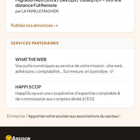
distance Full Remote
par LA FAMILLE MAGHEN
Publiez vos annonces
->
SERVICES PARTENAIRES
WHAT THE WEB
Vos outils numériques au service de votre mission : site web,
adhésions, comptabilité… Sur mesure, et à prix libre. 💡
HAPPI SCOP
Happï Scop est une coopérative d’expertise comptable &
de commissariat aux comptes dédié à l'ESS
Entreprise ?
Apportez votre soutien aux associations du secteur
!
Assoce