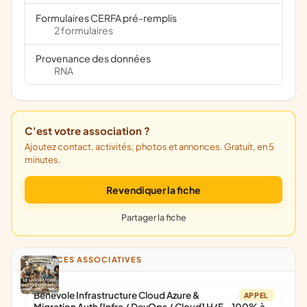
Formulaires CERFA pré-remplis
2 formulaires
Provenance des données
RNA
C'est votre association ?
Ajoutez contact, activités, photos et annonces. Gratuit, en 5
minutes.
Revendiquer la fiche
Partager la fiche
ANNONCES ASSOCIATIVES
Bénévole Infrastructure Cloud Azure &
APPEL
Migration Auth [Infra / DevOps / Cloud] H/F - 100% à